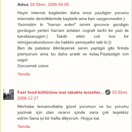
Adsız
02 Ekim, 2006 04:05
Hayin internet baglantim daha once yazdigim yorumu
internetin derinliklerinde kaybetti ama ben vazgecmedim:)
Yazmistim ki "harran evleri" ismini gorunce gezdigin
gordugun yerleri harrani anlatan cografi tarihi bir yazi ile
karsilasacagim:) Takdir ettim cok hos bir
isim(gecekondunun da hakkini yemeyelim tabi ki:))
Ben de patatesi dilimleyerek senin yaptigin gibi firinda
pisiriyorum ama bu daha pratik ve kolay.Paylastigin icin
sagol
Gorusmek uzere
Yanıtla
Fast food kültürüne inat tabakta lezzetler...
02 Ekim,
2006 12:27
Merhaba lemamutfakta güzel yorumun ve bu yorumu
yazmak için olan ısrarın içinde sana çok teşekkür
edrim.Sana iyi bir hafta diliyorum. Hoşça kal.
Yanıtla