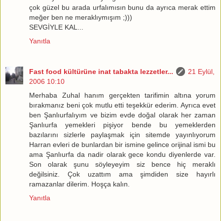
çok güzel bu arada urfalımısın bunu da ayrıca merak ettim
meğer ben ne meraklıymışım ;)))
SEVGİYLE KAL...
Yanıtla
Fast food kültürüne inat tabakta lezzetler...
21 Eylül,
2006 10:10
Merhaba Zuhal hanım gerçekten tarifimin altına yorum
bırakmanız beni çok mutlu etti teşekkür ederim. Ayrıca evet
ben Şanlıurfalıyım ve bizim evde doğal olarak her zaman
Şanlıurfa yemekleri pişiyor bende bu yemeklerden
bazılarını sizlerle paylaşmak için sitemde yayınlıyorum
Harran evleri de bunlardan bir ismine gelince orijinal ismi bu
ama Şanlıurfa da nadir olarak gece kondu diyenlerde var.
Son olarak şunu söyleyeyim siz bence hiç meraklı
değilsiniz. Çok uzattım ama şimdiden size hayırlı
ramazanlar dilerim. Hoşça kalın.
Yanıtla