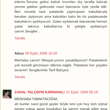
ederim.Soruna gelice kabuk kısımları dış tarafta kalıcak
yenme şekline gelincede nasıl isterseniz öyle yenile bilir.
Ben mesela taze patatesle yapmışsam kabuklarıyla
beraber yiyiyorum ama kabukları kalın bir tür patatessede
kabuklarını ayıklıyorum. Zaten ayıklamak istersende hemen
çatalı takınca kabuklarına bi çekişte ayıklanıyor
canım.Sevgiler...
Yanıtla
Adsız
09 Eylül, 2006 16:20
Merhaba canım! Nihayet yorum yazabiliyorum! Patateslerin
çok lezzetli görünüyor ellerine sağlık. Patatesin her çeşidini
severim! Sevgilerimle Tarif Bahçesi
Yanıtla
ZUHAL YALÇIN'IN KARNAVALI
21 Eylül, 2006 05:19
MERHABA TABAKTACIĞIM;
ah bunlar nasıl güzel şeyler böyle ismi çok hoş isim orjinal
ismimi yoksa senin koyduğun bir isimmi merak ettim ama