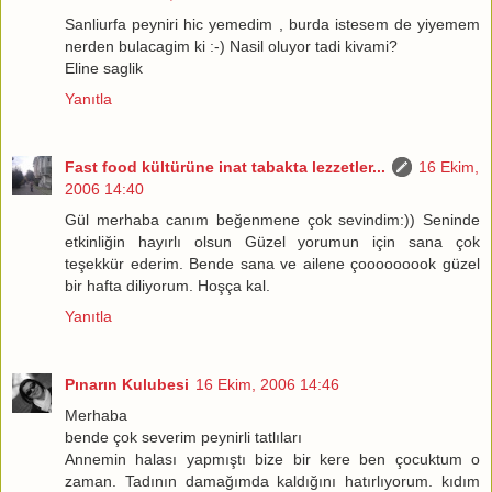
Sanliurfa peyniri hic yemedim , burda istesem de yiyemem
nerden bulacagim ki :-) Nasil oluyor tadi kivami?
Eline saglik
Yanıtla
Fast food kültürüne inat tabakta lezzetler...
16 Ekim,
2006 14:40
Gül merhaba canım beğenmene çok sevindim:)) Seninde
etkinliğin hayırlı olsun Güzel yorumun için sana çok
teşekkür ederim. Bende sana ve ailene çooooooook güzel
bir hafta diliyorum. Hoşça kal.
Yanıtla
Pınarın Kulubesi
16 Ekim, 2006 14:46
Merhaba
bende çok severim peynirli tatlıları
Annemin halası yapmıştı bize bir kere ben çocuktum o
zaman. Tadının damağımda kaldığını hatırlıyorum. kıdım