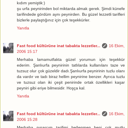
kıdım yemiştik:)
şu urfa peynirinden bol miktarda almak gerek. Şimdi künefe
tarifindede gördüm aynı peynirden. Bu güzel lezzetli tarifleri
bizlerle paylaştığınız için çok teşekkürler.
Yanıtla
Fast food kültürüne inat tabakta lezzetler...
16 Ekim,
2006 15:17
Merhaba lamamutfakta güzel yorumun için teşekkür
ederim. Şanlıurfa peynirinin tatlılarda kullanılanı taze ve
tuzsuz olur çok güzeldir dadı.Şanlıurfa peynirinin tuzlu olanı
da vardır ve tadı biraz hellim peynirine benzer. Ayrıca tuzlu
ve tuzsuz olan iki çeşit penirinde ortak özellikleri kaşar
peyniri gibi eriye bilmesidir. Hoşça kal.
Yanıtla
Fast food kültürüne inat tabakta lezzetler...
16 Ekim,
2006 15:28
Merhaba pınarcım tarifimi beğenmen beni çok mutlu