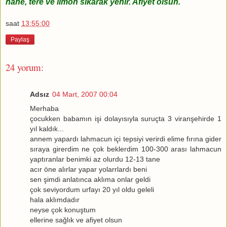
nane, tere ve limon sıkarak yenir. Afiyet olsun.
saat
13:55:00
Paylaş
24 yorum:
Adsız
04 Mart, 2007 00:04
Merhaba
çocukken babamın işi dolayısıyla suruçta 3 viranşehirde 1
yıl kaldık...
annem yapardı lahmacun içi tepsiyi verirdi elime fırına gider
sıraya girerdim ne çok beklerdim 100-300 arası lahmacun
yaptıranlar benimki az olurdu 12-13 tane
acır öne alırlar yapar yolarrlardı beni
sen şimdi anlatınca aklıma onlar geldi
çok seviyordum urfayı 20 yıl oldu geleli
hala aklımdadır
neyse çok konuştum
ellerine sağlık ve afiyet olsun