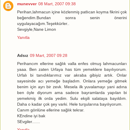
munevver
08 Mart, 2007 09:38
Perihan,lahmacun içine közlenmiş patlıcan koyma fikrini çok
beğendim.Bundan sonra senin önerini
uygulayacağım.Teşekkürler..
Sevgiyle,Nane Limon
Yanıtla
Adsız
09 Mart, 2007 09:28
Perihancım ellerine sağlık valla enfes olmuş lahmacunları
yaaa. Ben zaten Urfaya has tüm yemeklere bayılıyorum.
Urfalı bi tanıdıklarımız var akraba gibiyiz artık. Onlar
sayesinde acı yemeğe başladım. Onlara yemeğe gitmek
benim için ayrı bir zevk. Mesela ilk yuvalamayı yani adına
ben öyle diyorum ama sadece bayramlarda yapılan bi
yemekmiş ilk orda yedim. Sulu ekşili salataya bayıldım.
Daha o kadar çok şey varki. Hele turşularına bayılıyorum.
Canım gönlüne ellerine sağlık tekrar.
KEndine iyi bak
SEvgiler.......
Yanıtla