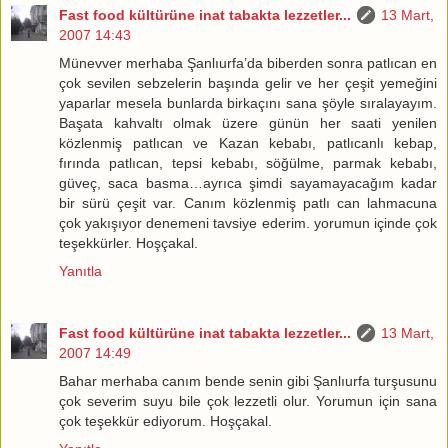
Fast food kültürüne inat tabakta lezzetler...
13 Mart,
2007 14:43
Münevver merhaba Şanlıurfa’da biberden sonra patlıcan en
çok sevilen sebzelerin başında gelir ve her çeşit yemeğini
yaparlar mesela bunlarda birkaçını sana şöyle sıralayayım.
Başata kahvaltı olmak üzere günün her saati yenilen
közlenmiş patlıcan ve Kazan kebabı, patlıcanlı kebap,
fırında patlıcan, tepsi kebabı, söğülme, parmak kebabı,
güveç, saca basma…ayrıca şimdi sayamayacağım kadar
bir sürü çeşit var. Canım közlenmiş patlı can lahmacuna
çok yakışıyor denemeni tavsiye ederim. yorumun içinde çok
teşekkürler. Hoşçakal.
Yanıtla
Fast food kültürüne inat tabakta lezzetler...
13 Mart,
2007 14:49
Bahar merhaba canım bende senin gibi Şanlıurfa turşusunu
çok severim suyu bile çok lezzetli olur. Yorumun için sana
çok teşekkür ediyorum. Hoşçakal.