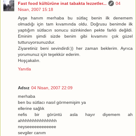
Fast food kültürüne inat tabakta lezzetler...
04
Nisan, 2007 15:18
Ayşe hanım merhaba bu sütlaç benin ilk denemem
olmadığı için tam kıvamında oldu. Doğrusu benimde ilk
yaptığım sütlacın sonucu sizinkinden pekte farklı değildi.
Eminim şimdi sizde benim gibi kıvamını çok güzel
tutturuyorsunuzdur.
Ziyaretiniz beni sevindirdi:)) her zaman beklerim. Ayrıca
yorumunuz için teşekkür ederim.
Hoşçakalın.
Yanıtla
Adsız
04 Nisan, 2007 22:09
merhaba
ben bu sütlacı nasıl görmemişim ya
ellerine sağlık
nefis bir görüntü asla hayır diyemem ah
ahhhhhhhhhhhhhhh
neyseeeeeeeeeeee
sevgiler canım