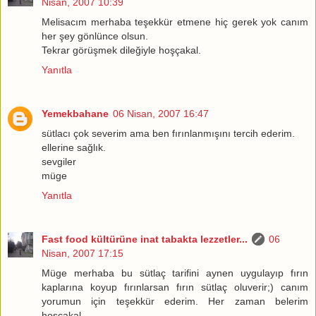
Nisan, 2007 10:39
Melisacım merhaba teşekkür etmene hiç gerek yok canım
her şey gönlünce olsun.
Tekrar görüşmek dileğiyle hoşçakal.
Yanıtla
Yemekbahane
06 Nisan, 2007 16:47
sütlacı çok severim ama ben fırınlanmışını tercih ederim.
ellerine sağlık.
sevgiler
müge
Yanıtla
Fast food kültürüne inat tabakta lezzetler...
06
Nisan, 2007 17:15
Müge merhaba bu sütlaç tarifini aynen uygulayıp fırın
kaplarına koyup fırınlarsan fırın sütlaç oluverir;) canım
yorumun için teşekkür ederim. Her zaman belerim
hoşçakal.