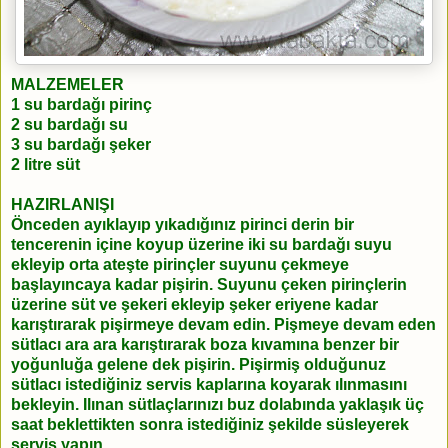
MALZEMELER
1 su bardağı pirinç
2 su bardağı su
3 su bardağı şeker
2 litre süt
HAZIRLANIŞI
Önceden ayıklayıp yıkadığınız pirinci derin bir
tencerenin içine koyup üzerine iki su bardağı suyu
ekleyip orta ateşte pirinçler suyunu çekmeye
başlayıncaya kadar pişirin. Suyunu çeken pirinçlerin
üzerine süt ve şekeri ekleyip şeker eriyene kadar
karıştırarak pişirmeye devam edin. Pişmeye devam eden
sütlacı ara ara karıştırarak boza kıvamına benzer bir
yoğunluğa gelene dek pişirin. Pişirmiş olduğunuz
sütlacı istediğiniz servis kaplarına koyarak ılınmasını
bekleyin. Ilınan sütlaçlarınızı buz dolabında yaklaşık üç
saat beklettikten sonra istediğiniz şekilde süsleyerek
servis yapın.