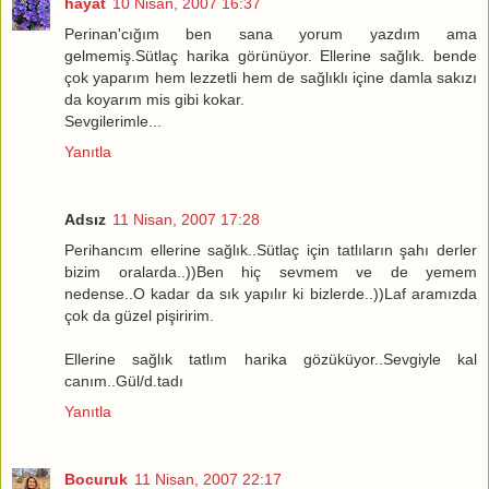
hayat
10 Nisan, 2007 16:37
Perinan'cığım ben sana yorum yazdım ama
gelmemiş.Sütlaç harika görünüyor. Ellerine sağlık. bende
çok yaparım hem lezzetli hem de sağlıklı içine damla sakızı
da koyarım mis gibi kokar.
Sevgilerimle...
Yanıtla
Adsız
11 Nisan, 2007 17:28
Perihancım ellerine sağlık..Sütlaç için tatlıların şahı derler
bizim oralarda..))Ben hiç sevmem ve de yemem
nedense..O kadar da sık yapılır ki bizlerde..))Laf aramızda
çok da güzel pişiririm.
Ellerine sağlık tatlım harika gözüküyor..Sevgiyle kal
canım..Gül/d.tadı
Yanıtla
Bocuruk
11 Nisan, 2007 22:17