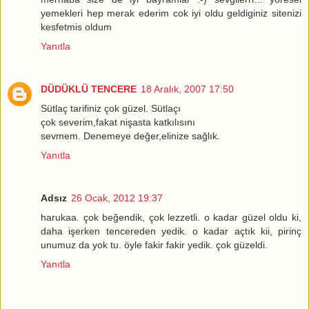
yemekleri hep merak ederim cok iyi oldu geldiginiz sitenizi
kesfetmis oldum
Yanıtla
DÜDÜKLÜ TENCERE
18 Aralık, 2007 17:50
Sütlaç tarifiniz çok güzel. Sütlaçı
çok severim,fakat nişasta katkılısını
sevmem. Denemeye değer,elinize sağlık.
Yanıtla
Adsız
26 Ocak, 2012 19:37
harukaa. çok beğendik, çok lezzetli. o kadar güzel oldu ki,
daha işerken tencereden yedik. o kadar açtık kii, pirinç
unumuz da yok tu. öyle fakir fakir yedik. çok güzeldi.
Yanıtla