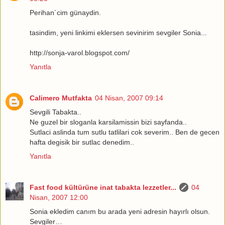
Perihan´cim günaydin.
tasindim, yeni linkimi eklersen sevinirim sevgiler Sonia...
http://sonja-varol.blogspot.com/
Yanıtla
Calimero Mutfakta
04 Nisan, 2007 09:14
Sevgili Tabakta..
Ne guzel bir sloganla karsilamissin bizi sayfanda..
Sutlaci aslinda tum sutlu tatlilari cok severim.. Ben de gecen
hafta degisik bir sutlac denedim..
Yanıtla
Fast food kültürüne inat tabakta lezzetler...
04
Nisan, 2007 12:00
Sonia ekledim canım bu arada yeni adresin hayırlı olsun.
Sevgiler…