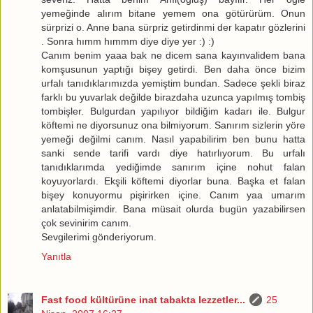
yemeğinde alırım bitane yemem ona götürürüm. Onun
sürprizi o. Anne bana sürpriz getirdinmi der kapatır gözlerini
. Sonra hımm hımmm diye diye yer :) :)
Canım benim yaaa bak ne dicem sana kayınvalidem bana
komşusunun yaptığı bişey getirdi. Ben daha önce bizim
urfalı tanıdıklarımızda yemiştim bundan. Sadece şekli biraz
farklı bu yuvarlak değilde birazdaha uzunca yapılmış tombiş
tombişler. Bulgurdan yapılıyor bildiğim kadarı ile. Bulgur
köftemi ne diyorsunuz ona bilmiyorum. Sanırım sizlerin yöre
yemeği değilmi canım. Nasıl yapabilirim ben bunu hatta
sanki sende tarifi vardı diye hatırlıyorum. Bu urfalı
tanıdıklarımda yediğimde sanırım içine nohut falan
koyuyorlardı. Ekşili köftemi diyorlar buna. Başka et falan
bişey konuyormu pişirirken içine. Canım yaa umarım
anlatabilmişimdir. Bana müsait olurda bugün yazabilirsen
çok sevinirim canım.
Sevgilerimi gönderiyorum.
Yanıtla
Fast food kültürüne inat tabakta lezzetler...
25