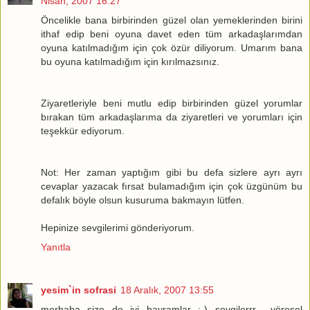
Nisan, 2007 16:27
Öncelikle bana birbirinden güzel olan yemeklerinden birini
ithaf edip beni oyuna davet eden tüm arkadaşlarımdan
oyuna katılmadığım için çok özür diliyorum. Umarım bana
bu oyuna katılmadığım için kırılmazsınız.
Ziyaretleriyle beni mutlu edip birbirinden güzel yorumlar
bırakan tüm arkadaşlarıma da ziyaretleri ve yorumları için
teşekkür ediyorum.
Not: Her zaman yaptığım gibi bu defa sizlere ayrı ayrı
cevaplar yazacak fırsat bulamadığım için çok üzgünüm bu
defalık böyle olsun kusuruma bakmayın lütfen.
Hepinize sevgilerimi gönderiyorum.
Yanıtla
yesim`in sofrasi
18 Aralık, 2007 13:55
merhaba size de iyi bayramlar :-) sevgilerrr... yöresel