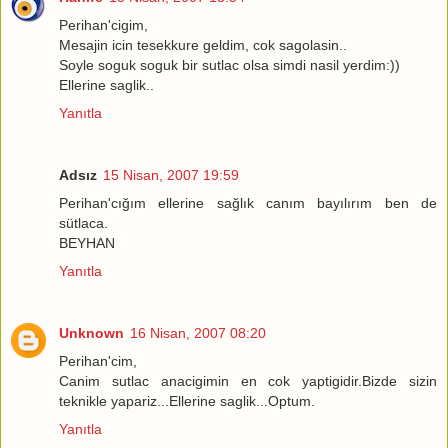
Perihan'cigim,
Mesajin icin tesekkure geldim, cok sagolasin..
Soyle soguk soguk bir sutlac olsa simdi nasil yerdim:))
Ellerine saglik..
Yanıtla
Adsız
15 Nisan, 2007 19:59
Perihan'cığım ellerine sağlık canım bayılırım ben de
sütlaca.
BEYHAN
Yanıtla
Unknown
16 Nisan, 2007 08:20
Perihan'cim,
Canim sutlac anacigimin en cok yaptigidir.Bizde sizin
teknikle yapariz...Ellerine saglik...Optum.
Yanıtla