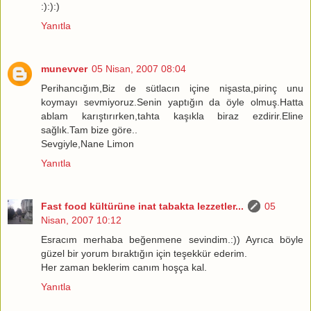
:):):)
Yanıtla
munevver
05 Nisan, 2007 08:04
Perihancığım,Biz de sütlacın içine nişasta,pirinç unu
koymayı sevmiyoruz.Senin yaptığın da öyle olmuş.Hatta
ablam karıştırırken,tahta kaşıkla biraz ezdirir.Eline
sağlık.Tam bize göre..
Sevgiyle,Nane Limon
Yanıtla
Fast food kültürüne inat tabakta lezzetler...
05
Nisan, 2007 10:12
Esracım merhaba beğenmene sevindim.:)) Ayrıca böyle
güzel bir yorum bıraktığın için teşekkür ederim.
Her zaman beklerim canım hoşça kal.
Yanıtla