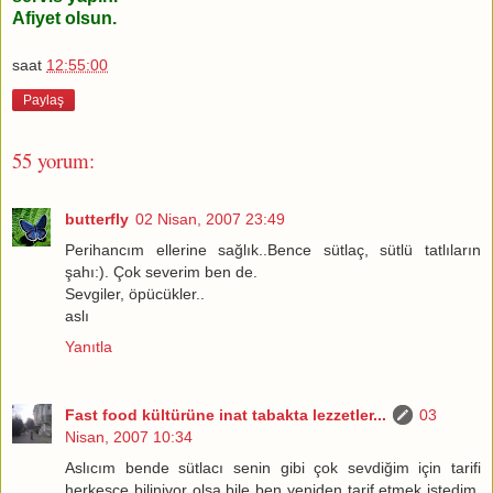
Afiyet olsun.
saat
12:55:00
Paylaş
55 yorum:
butterfly
02 Nisan, 2007 23:49
Perihancım ellerine sağlık..Bence sütlaç, sütlü tatlıların
şahı:). Çok severim ben de.
Sevgiler, öpücükler..
aslı
Yanıtla
Fast food kültürüne inat tabakta lezzetler...
03
Nisan, 2007 10:34
Aslıcım bende sütlacı senin gibi çok sevdiğim için tarifi
herkesçe biliniyor olsa bile ben yeniden tarif etmek istedim.