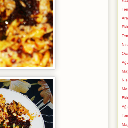
Ka
Te
Ara
Ek
Te
Nis
Oc
Ağu
Ma
Nis
Mar
Ek
Ağu
Te
Ma