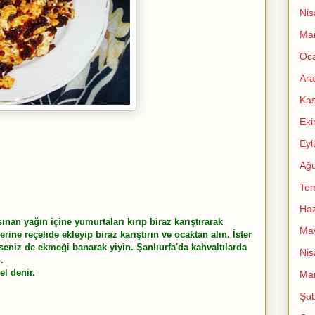
Nis
Mar
Oc
Ara
Ka
Ek
Eyl
Ağu
Te
Haz
sınan yağın içine yumurtaları kırıp biraz karıştırarak
Ma
rine reçelide ekleyip biraz karıştırın ve ocaktan alın. İster
seniz de ekmeği banarak yiyin. Şanlıurfa'da kahvaltılarda
Nis
.
el denir.
Mar
Şub