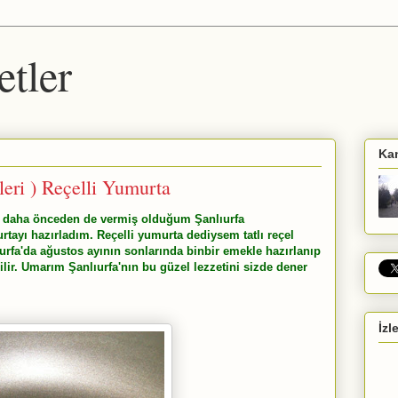
etler
Ka
eri ) Reçelli Yumurta
fini daha önceden de vermiş olduğum Şanlıurfa
rtayı hazırladım. Reçelli yumurta dediysem tatlı reçel
nlıurfa'da ağustos ayının sonlarında binbir emekle hazırlanıp
ilir. Umarım Şanlıurfa'nın bu güzel lezzetini sizde dener
İzl