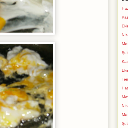
Haz
Ka
Ek
Nis
Mar
Şub
Ka
Ek
Te
Haz
Ma
Nis
Mar
Şub