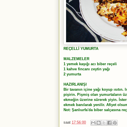
REÇELLİ YUMURTA
MALZEMELER
1 yemek kaşığı acı biber reçeli
1 kahve fincanı zeytin yağı
2 yumurta
HAZIRLANIŞI
Bir tavanın içine yağı koyup ısıtın. I
pişirin. Pişmiş olan yumurtaların üze
ekmeğin üzerine sürerek yiyin. İster
ekmek banılarak yenilir. Afiyet olsun
Not: Şanlıurfa'da biber salçasına reç
saat
17:56:00