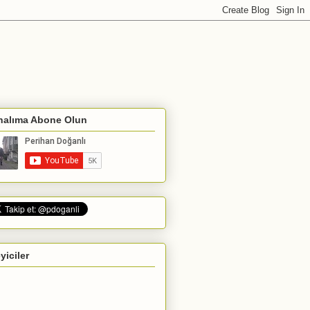
nalıma Abone Olun
eyiciler