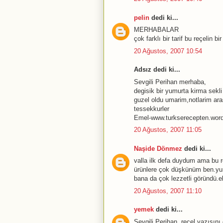
pelin
dedi ki...
MERHABALAR
çok farklı bir tarif bu reçelin bi
20 Ağustos, 2007 10:54
Adsız dedi ki...
Sevgili Perihan merhaba,
degisik bir yumurta kirma sekli
guzel oldu umarim,notlarim ara
tessekkurler
Emel-www.turkserecepten.wor
20 Ağustos, 2007 11:05
Naşide Dönmez
dedi ki...
valla ilk defa duydum ama bu 
ürünlere çok düşkünüm ben.yum
bana da çok lezzetli göründü.el
20 Ağustos, 2007 11:10
yemek
dedi ki...
Sevgili Perihan, reçel yazısı