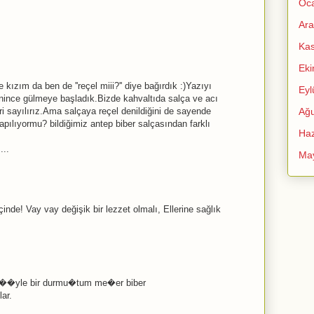
Oc
Ara
Ka
Ek
 kızım da ben de ''reçel miii?'' diye bağırdık :)Yazıyı
Eyl
nince gülmeye başladık.Bizde kahvaltıda salça ve acı
 sayılırız.Ama salçaya reçel denildiğini de sayende
Ağu
pılıyormu? bildiğimiz antep biber salçasından farklı
Haz
...
Ma
çinde! Vay vay değişik bir lezzet olmalı, Ellerine sağlık
ce ��yle bir durmu�tum me�er biber
ar.