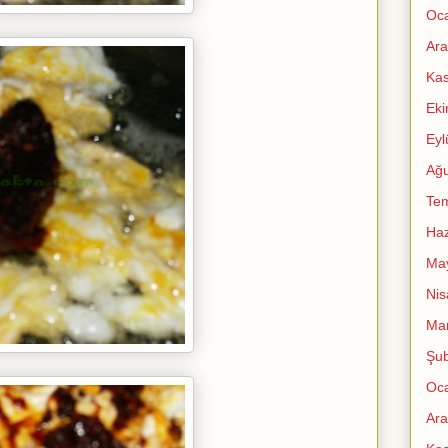
Oc
Ara
Ka
Ek
Eyl
Ağu
Te
Haz
Ma
Nis
Mar
Şub
Oc
Ara