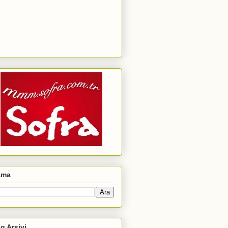
ama
g Arşivi