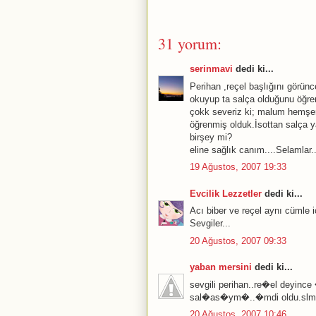
31 yorum:
serinmavi
dedi ki...
Perihan ,reçel başlığını görünce
okuyup ta salça olduğunu öğre
çokk severiz ki; malum hemşeri
öğrenmiş olduk.İsottan salça ya
birşey mi?
eline sağlık canım....Selamlar..
19 Ağustos, 2007 19:33
Evcilik Lezzetler
dedi ki...
Acı biber ve reçel aynı cümle i
Sevgiler...
20 Ağustos, 2007 09:33
yaban mersini
dedi ki...
sevgili perihan..re�el deyin
sal�as�ym�..�mdi oldu.slml
20 Ağustos, 2007 10:46