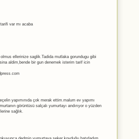
r tarifi var mı acaba
 olmus ellerinize saglik.Tadida mutlaka gorundugu gibi
sina aldim,bende bir gun denemek isterim tarif icin
dpress.com
reçelin yapımınıda çok merak ettim.malum ev yapımı
urtanın görüntüsü salçalı yumurtayı andırıyor o yüzden
lerine sağlık.
nı okuyunca dedmin yumurtaya şeker koyduğu hatırladım.