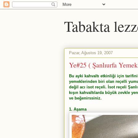
Tabakta lezz
Pazar, Ağustos 19, 2007
Ye#25 ( Şanlıurfa Yemekl
Bu ayki kahvaltı etkinliği için tari
yemeklerinden biri olan reçelli yumu
değil acı isot reçeli. İsot reçeli Şa
kışın kahvaltılarda büyük zevkle yen
ve beğenirssiniz.
1. Aşama