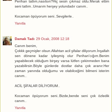
Perihan tatlım,nasılsın?Hiç sesin çıkmaz oldu.Merak ettim
seni tatlım..Umarım herşey yolundadır canım..
Kocaman öpüyorum seni..Sevgilerle..
Yanıtla
Damak Tadı
29 Ocak, 2008 12:18
Canım benim,
Çokkk geçmişler olsun.Allahtan acil şifalar diliyorum.İnşallah
sen dönene kadar iyileşmiş olur Perihan'cığım.Benim
yapabilecek olduğum birşey varsa lütfen çekinmeden bana
yazabilirsin.Böyle günlerde dostlar daha çok aranır.Her
zaman yanında olduğumu ve olabilceğimi bilmeni isterim
canım..
ACİL ŞİFALAR DİLİYORUM..
Kocaman öpüyorum seni..Bizde,bende seni çok özledik
canım..
Yanıtla