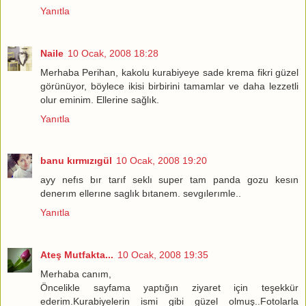
Yanıtla
Naile
10 Ocak, 2008 18:28
Merhaba Perihan, kakolu kurabiyeye sade krema fikri güzel
görünüyor, böylece ikisi birbirini tamamlar ve daha lezzetli
olur eminim. Ellerine sağlık.
Yanıtla
banu kırmızıgül
10 Ocak, 2008 19:20
ayy nefıs bır tarıf seklı super tam panda gozu kesın
denerım ellerıne saglık bıtanem. sevgılerımle..
Yanıtla
Ateş Mutfakta...
10 Ocak, 2008 19:35
Merhaba canım,
Öncelikle sayfama yaptığın ziyaret için teşekkür
ederim.Kurabiyelerin ismi gibi güzel olmuş..Fotolarla