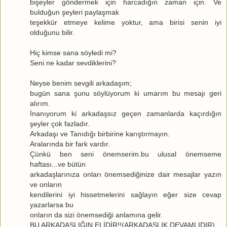
bişeyler göndermek için harcadığın zaman için. Ve
bulduğun şeyleri paylaşmak
teşekkür etmeye kelime yoktur, ama birisi senin iyi
olduğunu bilir.
Hiç kimse sana söyledi mi?
Seni ne kadar sevdiklerini?
Neyse benim sevgili arkadaşım;
bugün sana şunu söylüyorum ki umarım bu mesajı geri
alırım.
İnanıyorum ki arkadaşsız geçen zamanlarda kaçırdığın
şeyler çok fazladır.
Arkadaşı ve Tanıdığı birbirine karıştırmayın.
Aralarında bir fark vardır.
Çünkü ben seni önemserim.bu ulusal önemseme
haftası...ve bütün
arkadaşlarınıza onları önemsediğinize dair mesajlar yazın
ve onların
kendilerini iyi hissetmelerini sağlayın eğer size cevap
yazarlarsa bu
onların da sizi önemsediği anlamına gelir.
BU ARKADAŞLIĞIN ELİDİR!!(ARKADAŞLIK DEVAMLIDIR)