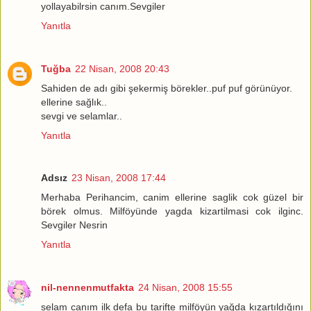
yollayabilrsin canım.Sevgiler
Yanıtla
Tuğba
22 Nisan, 2008 20:43
Sahiden de adı gibi şekermiş börekler..puf puf görünüyor.
ellerine sağlık..
sevgi ve selamlar..
Yanıtla
Adsız
23 Nisan, 2008 17:44
Merhaba Perihancim, canim ellerine saglik cok güzel bir
börek olmus. Milföyünde yagda kizartilmasi cok ilginc.
Sevgiler Nesrin
Yanıtla
nil-nennenmutfakta
24 Nisan, 2008 15:55
selam canım ilk defa bu tarifte milföyün yağda kızartıldığını