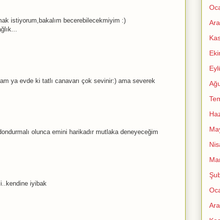
Oc
ak istiyorum,bakalım becerebilecekmiyim :)
Ara
ğlık...
Ka
Ek
Eyl
 ya evde ki tatlı canavarı çok sevinir:) ama severek
Ağu
Te
Haz
Ma
 dondurmalı olunca emini harikadır mutlaka deneyeceğim
Nis
Mar
Şub
i..kendine iyibak
Oc
Ara