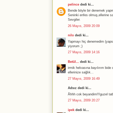
pelince
dedi ki...
Bende böyle bir denemek yapm
Seninki enfes olmuş,ellerine sa
Sevgiler.
26 Mayıs, 2009 20:09
nilo
dedi ki...
Yapmayı hiç denemedim (yapsam
yiyorum ;)
27 Mayıs, 2009 14:16
Betül...
dedi ki...
irmik helvasına bayılırım bide
ellerinize sağlık...
27 Mayıs, 2009 16:49
Adsız dedi ki...
Åhhh cok beyandim!!!guzel tatl
27 Mayıs, 2009 20:27
ipek
dedi ki...