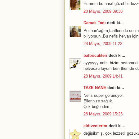
Hımmm bu nasıl güzel bir lezzet
28 Mayıs, 2009 09:38
Damak Tadı
dedi ki...
Perihan'cığım,tariflerinde senin
biliyorsun..Bu nefis helvan iç
28 Mayıs, 2009 11:22
balböcükleri
dedi ki...
ayyyyyy nefis bizim rastorand
helvaözürlüyüm ben:)hemde don
28 Mayıs, 2009 14:41
TAZE NANE
dedi ki...
Nefis süper görünüyor.
Ellerinize sağlık.
Çok beğendim.
28 Mayıs, 2009 15:23
eldivenlerim
dedi ki...
değişikmiş, çok lezzetli gözükü