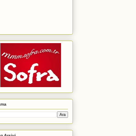
ama
g Arşivi