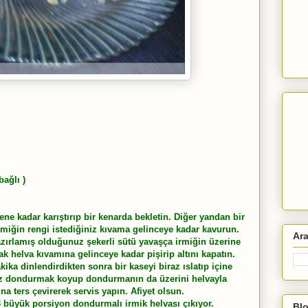
ağlı )
ene kadar karıştırıp bir kenarda bekletin. Diğer yandan bir
irmiğin rengi istediğiniz kıvama gelinceye kadar kavurun.
Ar
hazırlamış olduğunuz şekerli sütü yavaşça irmiğin üzerine
arak helva kıvamına gelinceye kadar pişirip altını kapatın.
kika dinlendirdikten sonra bir kaseyi biraz ıslatıp içine
iraz dondurmak koyup dondurmanın da üzerini helvayla
ına ters çevirerek servis yapın. Afiyet olsun.
 büyük porsiyon dondurmalı irmik helvası çıkıyor.
Blo