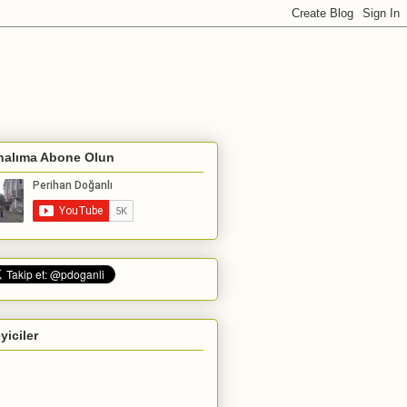
nalıma Abone Olun
eyiciler