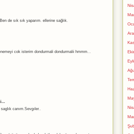
Nis
Mar
Ben de sık sık yaparım. ellerine sağlık.
Oc
Ara
Ka
Ek
enemeyi cok isterim dondurmali dondurmalii hmmm...
Eyl
Ağu
Te
Haz
Ma
...
Nis
e saglık canım.Sevgıler..
Mar
Şub