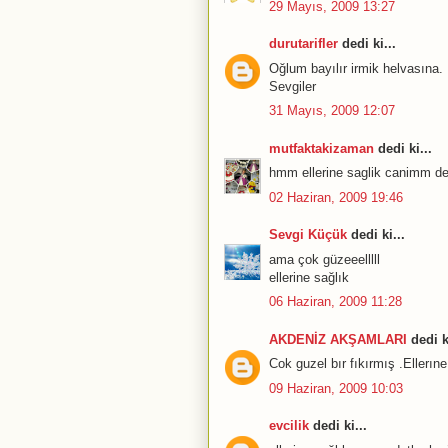
29 Mayıs, 2009 13:27
durutarifler
dedi ki...
Oğlum bayılır irmik helvasına. 
Sevgiler
31 Mayıs, 2009 12:07
mutfaktakizaman
dedi ki...
hmm ellerine saglik canimm d
02 Haziran, 2009 19:46
Sevgi Küçük
dedi ki...
ama çok güzeeelllll
ellerine sağlık
06 Haziran, 2009 11:28
AKDENİZ AKŞAMLARI
dedi ki
Cok guzel bır fıkırmış .Ellerın
09 Haziran, 2009 10:03
evcilik
dedi ki...