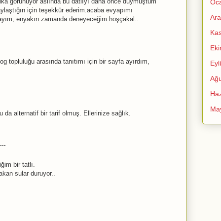
arika görünüyor aslında bu datlıyı daha önce duymuştum
Oc
 paylaştığın için teşekkür ederim.acaba evyapımı
Ara
tayım, enyakın zamanda deneyeceğim.hoşçakal..
Ka
Ek
 topluluğu arasında tanıtımı için bir sayfa ayırdım,
Eyl
Ağu
Haz
Ma
da alternatif bir tarif olmuş. Ellerinize sağlık.
...
im bir tatlı.
kan sular duruyor..