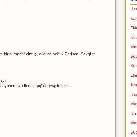
Haz
Ka
Ek
Nis
Mar
 bir alternatif olmuş, ellerine sağlık Perihan. Sevgiler..
Şub
Ka
Ek
bayı
Te
ayanamaz ellerine sağlık sevgilerimle...
Haz
Ma
Nis
Mar
Şub