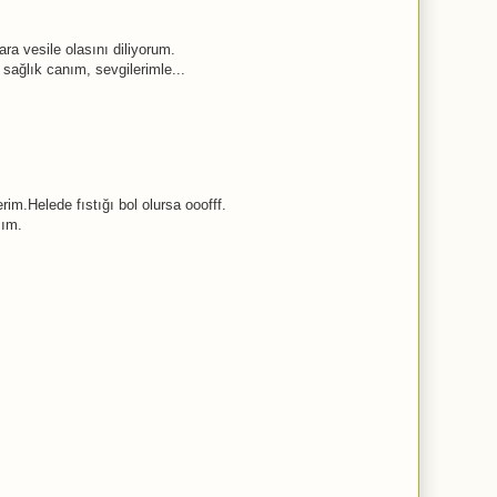
ara vesile olasını diliyorum.
 sağlık canım, sevgilerimle...
im.Helede fıstığı bol olursa ooofff.
zım.