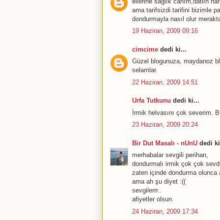
ellerine sağlık canım,datlın h
ama tarifsizdi.tarifini bizimle
dondurmayla nasıl olur merak
19 Haziran, 2009 09:16
cimcime
dedi ki...
Güzel blogunuza, maydanoz blog
selamlar.
22 Haziran, 2009 14:51
Urfa Tutkunu
dedi ki...
İrmik helvasını çok severim. Bu 
23 Haziran, 2009 20:24
Bir Dut Masalı - nUnU
dedi ki
merhabalar sevgili perihan,
dondurmalı irmik çok çok sevdiğ
zaten içinde dondurma olunca a
ama ah şu diyet :((
sevgilerrr..
afiyetler olsun.
24 Haziran, 2009 17:34