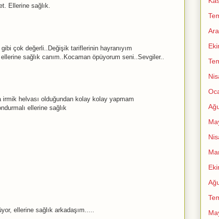
Ka
. Ellerine sağlık.
Te
Ara
Ek
 gibi çok değerli..Değişik tariflerinin hayranıyım
in ellerine sağlık canım..Kocaman öpüyorum seni..Sevgiler..
Te
Nis
Oc
a irmik helvası olduğundan kolay kolay yapmam
Ağu
durmalı ellerine sağlık
Ma
Nis
Mar
Ek
Ağu
Te
yor, ellerine sağlık arkadaşım.....
Ma