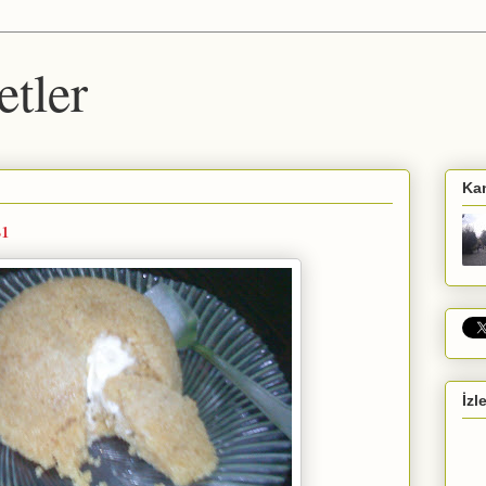
etler
Ka
ı
İzl