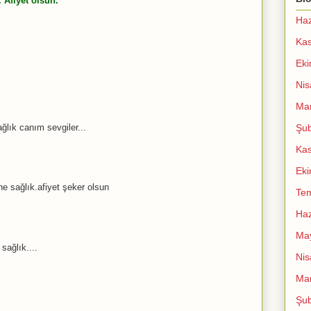
. Afiyet olsun.
Haz
Ka
Ek
Nis
Mar
ağlık canım sevgiler...
Şub
Ka
Ek
ne sağlık.afiyet şeker olsun
Te
Haz
Ma
sağlık....
Nis
Mar
Şub