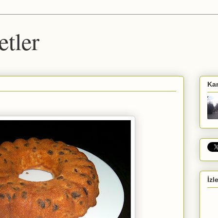
etler
Ka
İzl