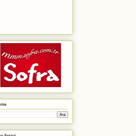
ama
g Arşivi