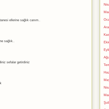
Nis
Mar
Oc
tanesi ellerine sağlık canım..
Ara
Ka
ne sağlık..
Ek
Eyl
Ağu
niz sefalar getirdiniz
Te
Haz
Ma
ık
Nis
Mar
Şub