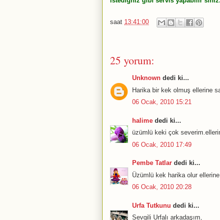
istediğniz gibi servis yapabilir siniz
saat
13:41:00
25 yorum:
Unknown
dedi ki...
Harika bir kek olmuş ellerine s
06 Ocak, 2010 15:21
halime
dedi ki...
üzümlü keki çok severim.elleri
06 Ocak, 2010 17:49
Pembe Tatlar
dedi ki...
Üzümlü kek harika olur ellerine 
06 Ocak, 2010 20:28
Urfa Tutkunu
dedi ki...
Sevgili Urfalı arkadaşım,