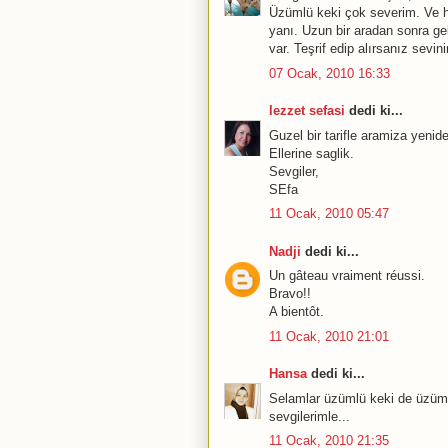
Üzümlü keki çok severim. Ve he
yanı. Uzun bir aradan sonra gel
var. Teşrif edip alırsanız sevin
07 Ocak, 2010 16:33
lezzet sefasi
dedi ki...
Guzel bir tarifle aramiza yen
Ellerine saglik.
Sevgiler,
SEfa
11 Ocak, 2010 05:47
Nadji
dedi ki...
Un gâteau vraiment réussi.
Bravo!!
A bientôt.
11 Ocak, 2010 21:01
Hansa
dedi ki...
Selamlar üzümlü keki de üzümlü
sevgilerimle...
11 Ocak, 2010 21:35