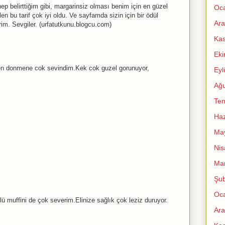
p belirttiğim gibi, margarinsiz olması benim için en güzel
Oc
en bu tarif çok iyi oldu. Ve sayfamda sizin için bir ödül
Ara
irim. Sevgiler. (urfatutkunu.blogcu.com)
Ka
Ek
iden donmene cok sevindim.Kek cok guzel gorunuyor,
Eyl
Ağu
Te
Haz
Ma
Nis
Mar
Şub
Oc
 muffini de çok severim.Elinize sağlık çok leziz duruyor.
Ara