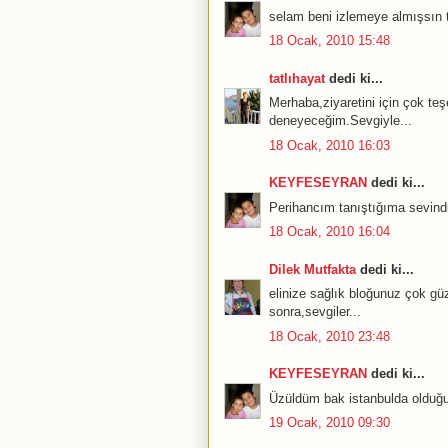
selam beni izlemeye almışsın t
18 Ocak, 2010 15:48
tatlıhayat
dedi ki...
Merhaba,ziyaretini için çok te
deneyeceğim.Sevgiyle...
18 Ocak, 2010 16:03
KEYFESEYRAN
dedi ki...
Perihancım tanıştığıma sevin
18 Ocak, 2010 16:04
Dilek Mutfakta
dedi ki...
elinize sağlık bloğunuz çok gü
sonra,sevgiler...
18 Ocak, 2010 23:48
KEYFESEYRAN
dedi ki...
Üzüldüm bak istanbulda olduğ
19 Ocak, 2010 09:30