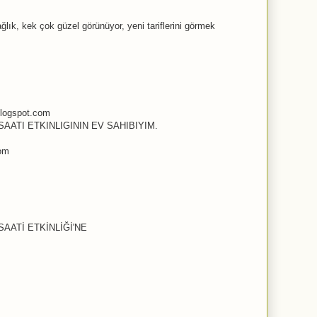
ğlık, kek çok güzel görünüyor, yeni tariflerini görmek
logspot.com
AATI ETKINLIGININ EV SAHIBIYIM.
com
AATİ ETKİNLİĞİ'NE