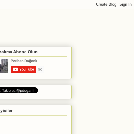
nalıma Abone Olun
eyiciler