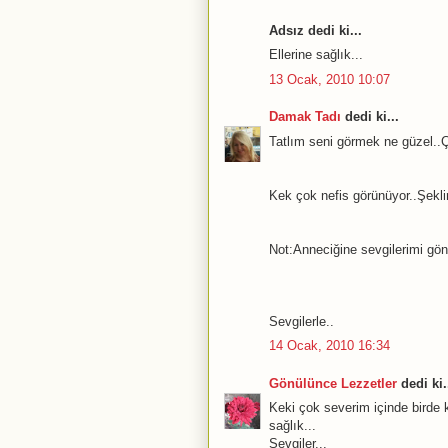
Adsız dedi ki...
Ellerine sağlık...
13 Ocak, 2010 10:07
Damak Tadı
dedi ki...
Tatlım seni görmek ne güzel..Ç
Kek çok nefis görünüyor..Şeklin
Not:Anneciğine sevgilerimi gö
Sevgilerle..
14 Ocak, 2010 16:34
Gönülünce Lezzetler
dedi ki.
Keki çok severim içinde birde k
sağlık...
Sevgiler...