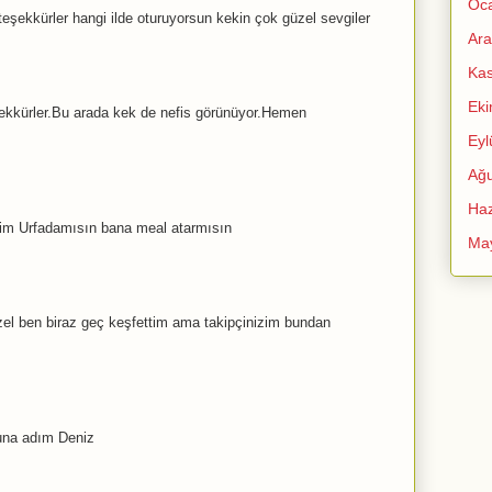
Oc
eşekkürler hangi ilde oturuyorsun kekin çok güzel sevgiler
Ara
Ka
Ek
şekkürler.Bu arada kek de nefis görünüyor.Hemen
Eyl
Ağu
Haz
dim Urfadamısın bana meal atarmısın
Ma
zel ben biraz geç keşfettim ama takipçinizim bundan
una adım Deniz