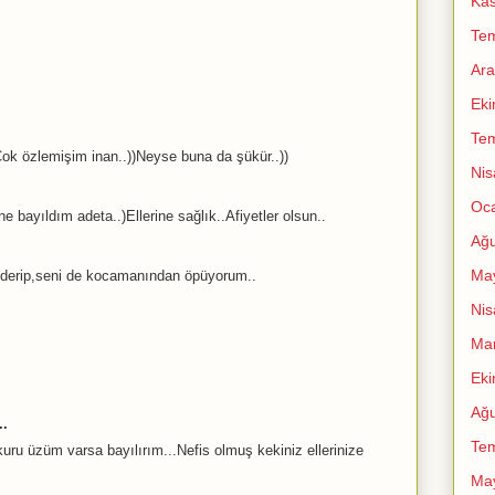
Ka
Te
Ara
Ek
Te
ok özlemişim inan..))Neyse buna da şükür..))
Nis
Oc
e bayıldım adeta..)Ellerine sağlık..Afiyetler olsun..
Ağu
Ma
nderip,seni de kocamanından öpüyorum..
Nis
Mar
Ek
Ağu
..
Te
uru üzüm varsa bayılırım...Nefis olmuş kekiniz ellerinize
Ma