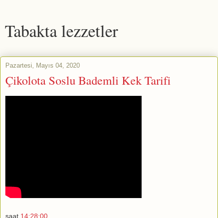
Tabakta lezzetler
Pazartesi, Mayıs 04, 2020
Çikolota Soslu Bademli Kek Tarifi
saat
14:28:00