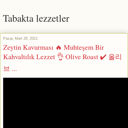
Tabakta lezzetler
Pazar, Mart 28, 2021
Zeytin Kavurması 🔥 Muhteşem Bir
Kahvaltılık Lezzet 👌 Olive Roast ✔️ 올리
브 ...