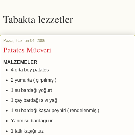
Tabakta lezzetler
Pazar, Haziran 04, 2006
Patates Mücveri
MALZEMELER
4 orta boy patates
2 yumurta ( çırpılmış )
1 su bardağı yoğurt
1 çay bardağı sıvı yağ
1 su bardağı kaşar peyniri ( rendelenmiş )
Yarım su bardağı un
1 tatlı kaşığı tuz