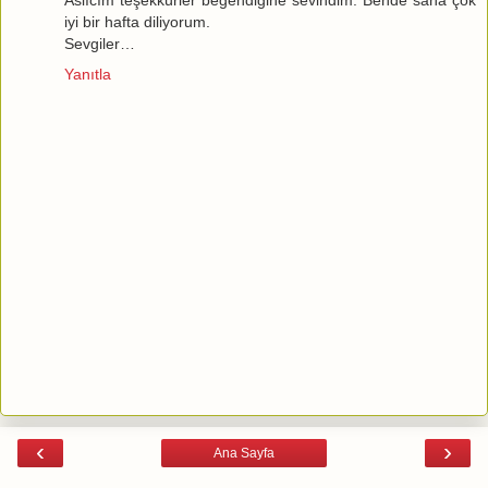
Aslıcım teşekkürler beğendiğine sevindim. Bende sana çok
iyi bir hafta diliyorum.
Sevgiler…
Yanıtla
‹
›
Ana Sayfa