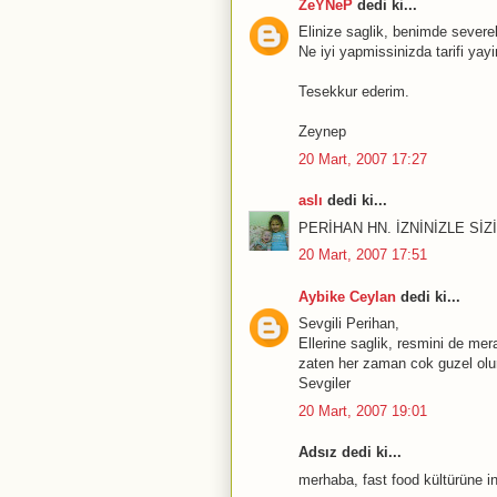
ZeYNeP
dedi ki...
Elinize saglik, benimde severek
Ne iyi yapmissinizda tarifi yayi
Tesekkur ederim.
Zeynep
20 Mart, 2007 17:27
aslı
dedi ki...
PERİHAN HN. İZNİNİZLE Sİ
20 Mart, 2007 17:51
Aybike Ceylan
dedi ki...
Sevgili Perihan,
Ellerine saglik, resmini de m
zaten her zaman cok guzel olur
Sevgiler
20 Mart, 2007 19:01
Adsız dedi ki...
merhaba, fast food kültürüne i