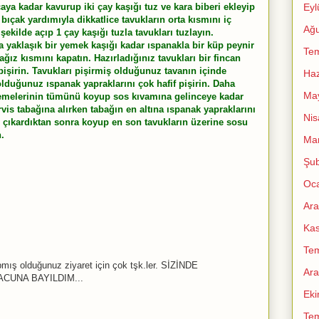
Eyl
aya kadar kavurup iki çay kaşığı tuz ve kara biberi ekleyip
ıçak yardımıyla dikkatlice tavukların orta kısmını iç
Ağu
ekilde açıp 1 çay kaşığı tuzla tavukları tuzlayın.
yaklaşık bir yemek kaşığı kadar ıspanakla bir küp peynir
Te
ğız kısmını kapatın. Hazırladığınız tavukları bir fincan
pişirin. Tavukları pişirmiş olduğunuz tavanın içinde
Haz
olduğunuz ıspanak yapraklarını çok hafif pişirin. Daha
Ma
zemelerinin tümünü koyup sos kıvamına gelinceye kadar
rvis tabağına alırken tabağın en altına ıspanak yapraklarını
Nis
ı çıkardıktan sonra koyup en son tavukların üzerine sosu
.
Mar
Şub
Oc
Ara
Ka
Te
mış olduğunuz ziyaret için çok tşk.ler. SİZİNDE
Ara
ACUNA BAYILDIM...
Ek
Te