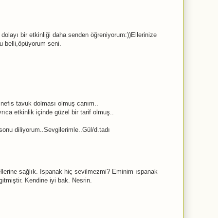
 dolayı bir etkinliği daha senden öğreniyorum:))Ellerinize
u belli,öpüyorum seni.
k nefis tavuk dolması olmuş canım..
rıca etkinlik içinde güzel bir tarif olmuş..
sonu diliyorum..Sevgilerimle..Gül/d.tadı
lerine sağlık. Ispanak hiç sevilmezmi? Eminim ıspanak
gitmiştir. Kendine iyi bak. Nesrin.