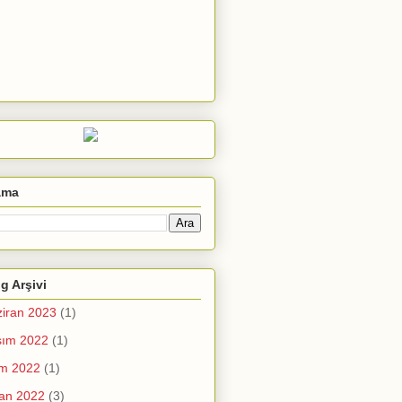
ama
g Arşivi
iran 2023
(1)
sım 2022
(1)
im 2022
(1)
an 2022
(3)