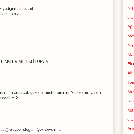
Nis
 yedigim bir lezzet.
nlamissiniz.
Oc
Ağu
Ma
Nis
Mar
Zİ LİNKLERİME EKLİYORUM
Ek
Ağu
Te
Ma
erak ettim ama cok guzel olmustur eminim.Anneler ne yapsa
 degil mi?
Nis
Mar
Oc
Ara
nat :)) Süpper slogan. Çok sevdim...