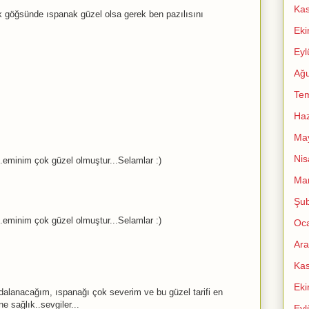
Ka
göğsünde ıspanak güzel olsa gerek ben pazılısını
Ek
Eyl
Ağu
Te
Haz
Ma
Nis
..eminim çok güzel olmuştur...Selamlar :)
Mar
Şub
..eminim çok güzel olmuştur...Selamlar :)
Oc
Ara
Ka
Ek
dalanacağım, ıspanağı çok severim ve bu güzel tarifi en
 sağlık..sevgiler...
Eyl