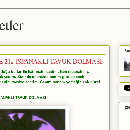
etler
Ka
YE 21# ISPANAKLI TAVUK DOLMASI
duğu bu tarifle katılmak istedim. Ben ıspanak hiç
k yedim. Sizinde ailenizde benim gibi ıspanak
enizi tavsiye ederim. Canım annem yemeğin çok güzel
PANAKLI TAVUK DOLMASI
İzl