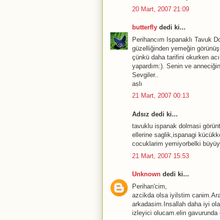
20 Mart, 2007 21:09
butterfly
dedi ki...
Perihancım Ispanaklı Tavuk D
güzelliğinden yemeğin görünüşü
çünkü daha tarifini okurken a
yapardım:). Senin ve anneciğini
Sevgiler..
aslı
21 Mart, 2007 00:13
Adsız dedi ki...
tavuklu ispanak dolmasi görünt
ellerine saglik,ispanagi kücü
cocuklarim yemiyorbelki büyüy
21 Mart, 2007 15:53
Unknown
dedi ki...
Perihan'cim,
azcikda olsa iyilstim canim.Ar
arkadasim.Insallah daha iyi ola
izleyici olucam.elin gavurunda 