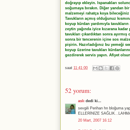
doğrayıp ekleyin. Ispanakları solunc
soğumaya bırakın. Diğer yandan bir b
malzemeyi rahatça koya bileceğiniz ş
Tavukların açmış olduğunuz kısmına 
koyup kürdan yardımıyla tavukların a
zeytin yağında iyice kızarana kadar 
tavukları çıkardıktan sonra ayırmış 
sonra bir tencerenin içine sos mal
pişirin. Hazırladığınız bu yemeği se
koyup üzerine tavukları kürdanların
gezdirerek servis yapın. Afiyet olsun
saat
11:41:00
52 yorum:
aslı
dedi ki...
sevgili Perihan hn bloğuma yap
ELLERİNİZE SAĞLIK...LAHM
20 Mart, 2007 16:12