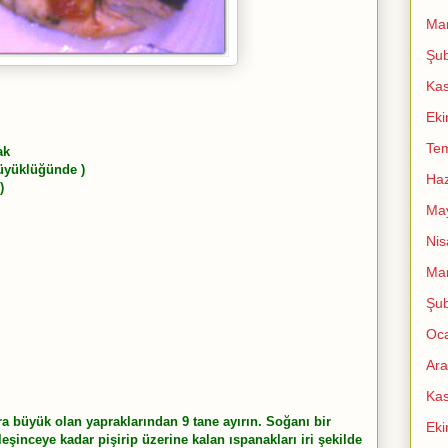
Mar
Şub
Ka
Ek
Te
ak
büyüklüğünde )
Haz
)
Ma
Nis
Mar
Şub
Oc
Ara
Ka
ra büyük olan yapraklarından 9 tane ayırın. Soğanı bir
Ek
şinceye kadar pişirip üzerine kalan ıspanakları iri şekilde