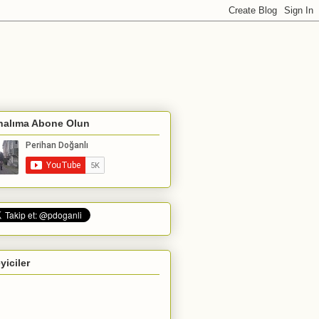
nalıma Abone Olun
eyiciler