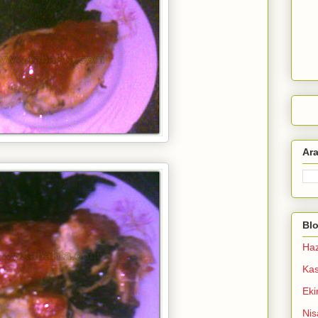
Ar
Blo
Haz
Ka
Ek
Nis