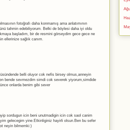
Ağu
Haz
olmasının fotoğrafı daha konmamış ama anlatımının
Ma
nü tahmin edebiliyorum. Belki de böylesi daha iyi oldu
cıkmaya başladım, bir de resmini görseydim gece gece ne
n ellerinize sağlık canım.
üsündende belli oluyor cok nefis birsey olmus,anneyin
kken bende sevmezdim simdi cok severek yiyorum,simdide
ünce onlarda benim gibi sever
ayip sordugun icin beni unutmadigin icin cok saol canim
yim gelecegim yine.Etkinliginiz hayirli olsun.Ben bu sefer
ot neyin bilmemki:)