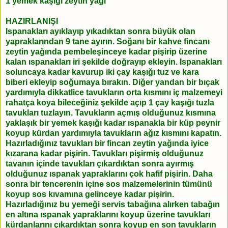
1 yemek kaşığı zeytin yağı
HAZIRLANIŞI
Ispanakları ayıklayıp yıkadıktan sonra büyük olan
yapraklarından 9 tane ayırın. Soğanı bir kahve fincanı
zeytin yağında pembeleşinceye kadar pişirip üzerine
kalan ıspanakları iri şekilde doğrayıp ekleyin. Ispanakları
soluncaya kadar kavurup iki çay kaşığı tuz ve kara
biberi ekleyip soğumaya bırakın. Diğer yandan bir bıçak
yardımıyla dikkatlice tavukların orta kısmını iç malzemeyi
rahatça koya bileceğiniz şekilde açıp 1 çay kaşığı tuzla
tavukları tuzlayın. Tavukların açmış olduğunuz kısmına
yaklaşık bir yemek kaşığı kadar ıspanakla bir küp peynir
koyup kürdan yardımıyla tavukların ağız kısmını kapatın.
Hazırladığınız tavukları bir fincan zeytin yağında iyice
kızarana kadar pişirin. Tavukları pişirmiş olduğunuz
tavanın içinde tavukları çıkardıktan sonra ayırmış
olduğunuz ıspanak yapraklarını çok hafif pişirin. Daha
sonra bir tencerenin içine sos malzemelerinin tümünü
koyup sos kıvamına gelinceye kadar pişirin.
Hazırladığınız bu yemeği servis tabağına alırken tabağın
en altına ıspanak yapraklarını koyup üzerine tavukları
kürdanlarını çıkardıktan sonra koyup en son tavukların