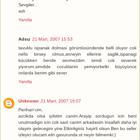
Sevgiler..
aslı
Yanıtla
Adsız
21 Mart, 2007 15:53
tavuklu ispanak dolmasi görüntüsündende belli oluyor cok
nefis birsey olmus,anneyin ellerine saglik,ispanagi
kücükken bende sevmezdim simdi cok severek
yiyorum,simdide cocuklarim yemiyorbelki büyüyünce
onlarda benim gibi sever
Yanıtla
Unknown
21 Mart, 2007 19:07
Perihan'cim,
azcikda olsa iyilstim canim.Arayip sordugun icin beni
unutmadigin icin cok saol canim arkadasim.Insallah daha iyi
olayim gelecegim yine.Etkinliginiz hayirli olsun.Ben bu sefer
izleyici olucam.elin gavurunda ot neyin bilmemki:)