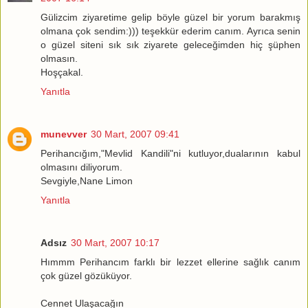
Gülizcim ziyaretime gelip böyle güzel bir yorum barakmış
olmana çok sendim:))) teşekkür ederim canım. Ayrıca senin
o güzel siteni sık sık ziyarete geleceğimden hiç şüphen
olmasın.
Hoşçakal.
Yanıtla
munevver
30 Mart, 2007 09:41
Perihancığım,"Mevlid Kandili"ni kutluyor,dualarının kabul
olmasını diliyorum.
Sevgiyle,Nane Limon
Yanıtla
Adsız
30 Mart, 2007 10:17
Hımmm Perihancım farklı bir lezzet ellerine sağlık canım
çok güzel gözüküyor.
Cennet Ulaşacağın