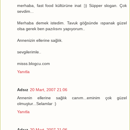
merhaba, fast food kültürüne inat :)) Süpper slogan. Çok
sevdim...
Merhaba demek istedim. Tavuk göğsünde ıspanak güzel
olsa gerek ben pazılısını yapıyorum..
Annenizin ellerine sağlık.
sevgilerimle..
misss.blogcu.com
Yanıtla
Adsız
20 Mart, 2007 21:06
Annenin ellerine sağlık canım...eminim çok güzel
olmuştur...Selamlar :)
Yanıtla
Adsız
20 Mart, 2007 21:06