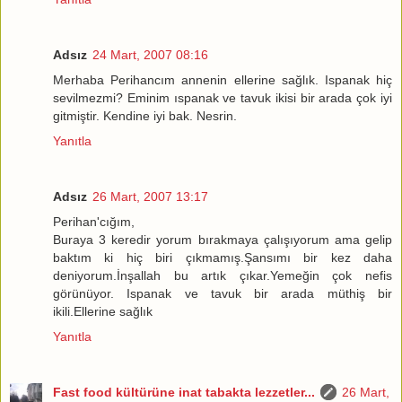
Adsız
24 Mart, 2007 08:16
Merhaba Perihancım annenin ellerine sağlık. Ispanak hiç
sevilmezmi? Eminim ıspanak ve tavuk ikisi bir arada çok iyi
gitmiştir. Kendine iyi bak. Nesrin.
Yanıtla
Adsız
26 Mart, 2007 13:17
Perihan'cığım,
Buraya 3 keredir yorum bırakmaya çalışıyorum ama gelip
baktım ki hiç biri çıkmamış.Şansımı bir kez daha
deniyorum.İnşallah bu artık çıkar.Yemeğin çok nefis
görünüyor. Ispanak ve tavuk bir arada müthiş bir
ikili.Ellerine sağlık
Yanıtla
Fast food kültürüne inat tabakta lezzetler...
26 Mart,