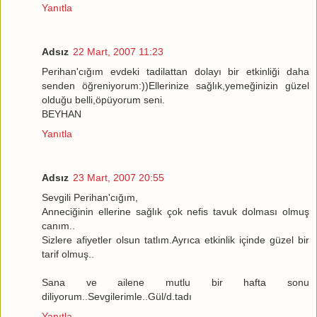
Yanıtla
Adsız
22 Mart, 2007 11:23
Perihan'cığım evdeki tadilattan dolayı bir etkinliği daha
senden öğreniyorum:))Ellerinize sağlık,yemeğinizin güzel
olduğu belli,öpüyorum seni.
BEYHAN
Yanıtla
Adsız
23 Mart, 2007 20:55
Sevgili Perihan'cığım,
Anneciğinin ellerine sağlık çok nefis tavuk dolması olmuş
canım..
Sizlere afiyetler olsun tatlım.Ayrıca etkinlik içinde güzel bir
tarif olmuş..
Sana ve ailene mutlu bir hafta sonu
diliyorum..Sevgilerimle..Gül/d.tadı
Yanıtla