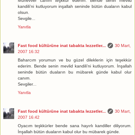
Münevver canım teşkkür ederim. Bende senin mevlid
kandili'ni kutluyorum inşallah seninde bütün duaların kabul
olsun.
Sevgile...
Yanıtla
Fast food kültürüne inat tabakta lezzetler...
30 Mart,
2007 16:32
Baharcım yorumun ve bu güzel dileklerin için teşekkür
ederim. Bende senin mevlid kandili'ni kutluyorum. İnşallah
seninde bütün duaların bu mübarek günde kabul olur
canım.
Sevgiler...
Yanıtla
Fast food kültürüne inat tabakta lezzetler...
30 Mart,
2007 16:42
Oyacım teşkkürler bende sana hayırlı kandiller diliyorum.
İnşallah bütün duaların kabul olur bu mübarek günde.