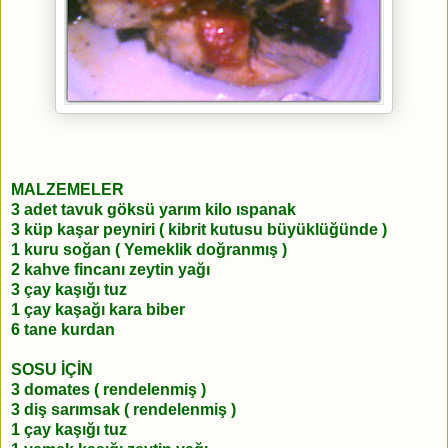
MALZEMELER
3 adet tavuk göksü yarım kilo ıspanak
3 küp kaşar peyniri ( kibrit kutusu büyüklüğünde )
1 kuru soğan ( Yemeklik doğranmış )
2 kahve fincanı zeytin yağı
3 çay kaşığı tuz
1 çay kaşağı kara biber
6 tane kurdan
SOSU İÇİN
3 domates ( rendelenmiş )
3 diş sarımsak ( rendelenmiş )
1 çay kaşığı tuz