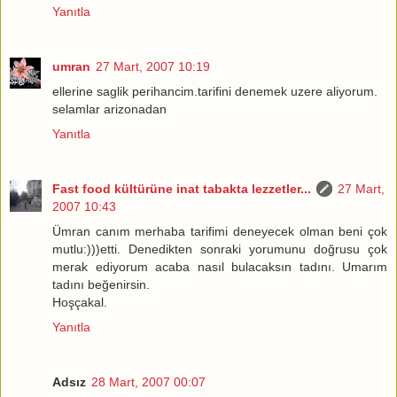
Yanıtla
umran
27 Mart, 2007 10:19
ellerine saglik perihancim.tarifini denemek uzere aliyorum.
selamlar arizonadan
Yanıtla
Fast food kültürüne inat tabakta lezzetler...
27 Mart,
2007 10:43
Ümran canım merhaba tarifimi deneyecek olman beni çok
mutlu:)))etti. Denedikten sonraki yorumunu doğrusu çok
merak ediyorum acaba nasıl bulacaksın tadını. Umarım
tadını beğenirsin.
Hoşçakal.
Yanıtla
Adsız
28 Mart, 2007 00:07