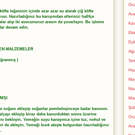
Oc
öfte leğeninin içinde azar azar su alarak çiğ köfte
Ara
un. Hazırladığınız bu karışımdan ellerinizi hafifçe
lar alıp iki avucunuzun arasın da yuvarlayın. Bu işleme
Ka
dar devam edin.
Ek
Eyl
KEN MALZEMELER
Ağu
oğranmış )
Te
Haz
Ma
Nis
Mar
NIŞI
Şub
ı ve soğanı ekleyip soğanlar pembeleşinceye kadar kavurun.
lçayı ekleyip biraz daha kavurduktan sonra üzerine
Oc
ı bekleyin. Yemeğin suyu kanayınca içine tuz, nohut ve
ri de ekleyin. Yemeği kısık ateşte bulgurdan hazırladığınız
Ara
.