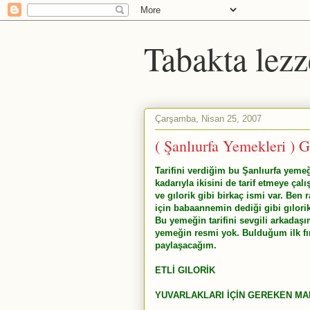
Tabakta lezz
Çarşamba, Nisan 25, 2007
( Şanlıurfa Yemekleri ) G
Tarifini verdiğim bu Şanlıurfa yemeği
kadarıyla ikisini de tarif etmeye çal
ve gılorik gibi birkaç ismi var. Be
için babaannemin dediği gibi gılori
Bu yemeğin tarifini sevgili arkadaş
yemeğin resmi yok. Bulduğum ilk fı
paylaşacağım.
ETLİ GILORİK
YUVARLAKLARI İÇİN GEREKEN M