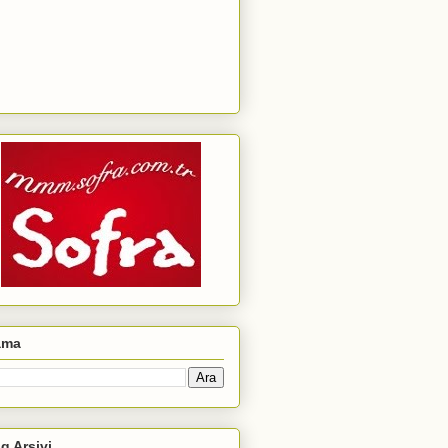
ama
g Arşivi