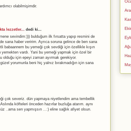
Oc
dımcı olabilmişimdir.
Ara
Ka
Ek
ta lezzetler...
dedi ki...
ne sevindim:))) bulduğum ilk fırsatta yapıp resmini de
Eyl
de sana haber veririm. Ayrıca soruna gelince de ben sana
Ağu
li babaannem bu yemeği çok sevdiği için özellikle kışın
u yemekten vardı. Yani bu yemeği yapmak için özel bir
Haz
 olduğu için epeyi zaman ayırmak gerekiyor.
güzel yorumunla beni hiç yalnız bırakmadığın için sana
Ma
ği çok severiz. dün yapmaya niyetlendim ama tembellik
 Aslında köfteleri önceden hazırlar buzluğa atarım. aynı
 ..ama sen yapmışsın ...:) eline sağlık afiyet olsun.