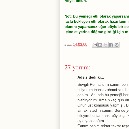
Afiyet olsun.
Not: Bu yemeği etli olarak yaparsan
fazla bekleyen etli olarak hazırlanm
olanını yaparsanız eğer böyle bir s
içine et yerine döğme girdiği için mi
saat
14:03:00
27 yorum:
Adsız dedi ki...
Sevgili Perihancım canım benim
ediyorum inanki zahmet verdim 
canım . Aslında bu yemeği he
planlıyorum. Ama bikaç gün önce
Onun üst komşusu yapmış . Be
almak istedim canım. Bende 
bileyim bunlar sanki böyle içl
öyle yapacağım.
Canım benim tekrar tekrar teşe