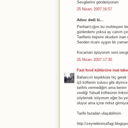
Sevgilerimi gönderiyorum
25 Nisan, 2007 16:57
Adsız dedi ki...
Perihan'cığım bu muhteşem bir
günlerdemi yoksa ay canım çek
Tariflerin hepsini okudum inan
Senden ricam uygun bir zamanın
Kocaman öpüyorum seni,sevgiyl
25 Nisan, 2007 17:30
Fast food kültürüne inat tabak
Baharcım teşekküre hiç gerek y
içli köftenin sulusu gibi diyin
tarifini vermediğim ama benim gi
verdiği Yahudi köftesinin linki
söylemek istiyorum eğer bu y
oluyor ama içine nohut girmiyor
Tarife buradan ulaşabilirsin.
http://zeynebinmutfagi.blogs