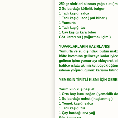
250 gr sinirleri alınmış yağsız et (
2 Su bardağı köftelik bulgur
1 Tatlı kaşığı salça
1 Tatlı kaşığı isot ( pul biber )
1 Yumurta
1 Tatlı kaşığı tuz
1 Çay kaşığı kara biber
Göz kararı su ( yoğurmak içim )
YUVARLAKLARIN HAZIRLANIŞI
Yumurta ve su dışındaki bütün malzem
köfte kıvamına gelinceye kadar iyi
gelince içine yumurtayı ekleyerek bi
hafifçe ıslatarak misket büyüklüğün
işleme yoğurduğunuz karışım bitin
YEMEGİN TİRİTLİ KISMI İÇİN GE
Yarım kilo kuş başı et
1 Orta boy kuru soğan ( yemeklik d
1 Su bardağı nohut ( haşlanmış )
1 Yemek kaşığı salça
1 Tatlı kaşığı tuz
1 Çay bardağı sıvı yağ
Göz kararı su