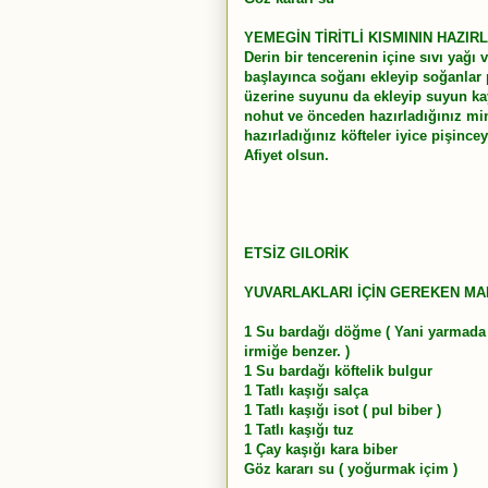
YEMEGİN TİRİTLİ KISMININ HAZIRL
Derin bir tencerenin içine sıvı yağı
başlayınca soğanı ekleyip soğanlar
üzerine suyunu da ekleyip suyun ka
nohut ve önceden hazırladığınız min
hazırladığınız köfteler iyice pişincey
Afiyet olsun.
ETSİZ GILORİK
YUVARLAKLARI İÇİN GEREKEN M
1 Su bardağı döğme ( Yani yarmada 
irmiğe benzer. )
1 Su bardağı köftelik bulgur
1 Tatlı kaşığı salça
1 Tatlı kaşığı isot ( pul biber )
1 Tatlı kaşığı tuz
1 Çay kaşığı kara biber
Göz kararı su ( yoğurmak içim )