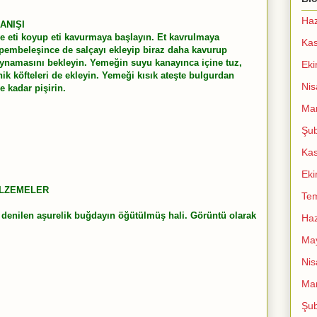
Haz
ANIŞI
 ve eti koyup eti kavurmaya başlayın. Et kavrulmaya
Ka
 pembeleşince de salçayı ekleyip biraz daha kavurup
ynamasını bekleyin. Yemeğin suyu kanayınca içine tuz,
Ek
ik köfteleri de ekleyin. Yemeği kısık ateşte bulgurdan
Nis
e kadar pişirin.
Mar
Şub
Ka
Ek
ALZEMELER
Te
denilen aşurelik buğdayın öğütülmüş hali. Görüntü olarak
Haz
Ma
Nis
Mar
Şub