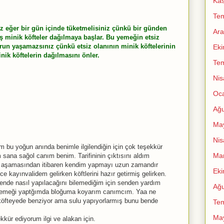
Ka
Te
ız eğer bir gün içinde tüketmelisiniz çünkü bir günden
Ara
ış minik köfteler dağılmaya başlar. Bu yemeğin etsiz
orun yaşamazsınız çünkü etsiz olanının minik köftelerinin
Ek
nik köftelerin dağılmasını önler.
Te
Nis
Oc
Ağu
Ma
Nis
 bu yoğun anında benimle ilgilendiğin için çok teşekkür
Mar
sana sağol canım benim. Tarifininin çıktısını aldım
r aşamasından itibaren kendim yapmayı uzun zamandır
Ek
 kayınvalidem gelirken köftlerini hazır getirmiş gelirken.
nde nasıl yapılacağını bilemediğim için senden yardım
Ağu
yemeği yaptğımda bloğuma koyarım canımcım. Yaa ne
i köfteyede benziyor ama sulu yapıyorlarmış bunu bende
Te
Ma
kkür ediyorum ilgi ve alakan için.