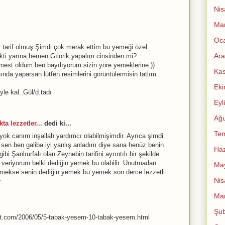
Nis
Mar
Oc
 tarif olmuş.Şimdi çok merak ettim bu yemeği özel
Ara
ti yarına hemen Gılorik yapalım cinsinden mi?
 mest oldum ben bayılıyorum sizin yöre yemeklerine.))
Ka
da yaparsan lütfen resimlerini görüntülermisin tatlım..
Ek
e kal..Gül/d.tadı
Eyl
Ağu
ta lezzetler...
dedi ki...
Te
ok canım inşallah yardımcı olabilmişimdir. Ayrıca şimdi
ce sen ben galiba iyi yanlış anladım diye sana henüz benin
Haz
bi Şanlıurfalı olan Zeynebin tarifini ayrıntılı bir şekilde
ni veriyorum belki dediğin yemek bu olabilir. Unutmadan
Ma
emekse senin dediğin yemek bu yemek son derce lezzetli
Nis
.
Mar
Şub
pot.com/2006/05/5-tabak-yesem-10-tabak-yesem.html