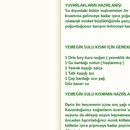
YUVARLAKLARIN HAZIRLANIŞI
Su dışındaki bütün malzemeleri bir k
kıvamına gelinceye kadar iyice yoğur
ıslatarak misket büyüklüğünde parça
yoğurduğunuz karışım bitinceye ka
YEMEGİN SULU KISMI İÇİN GERE
1 Orta boy kuru soğan ( yemeklik d
1 Su bardağı nohut ( haşlanmış )
1 Yemek kaşığı salça
1 Tatlı kaşığı tuz
1 Çay bardağı sıvı yağ
Göz kararı su
YEMEGİN SULU KISMININ HAZIRLA
Derin bir tencerenin içine sıvı yağ
Kavurduğunuz soğanların üzerine sa
suyunu da ekleyip suyun kaynamasın
önceden hazırladığınız minik köftele
köfteler iyice pişinceye kadar pişirin