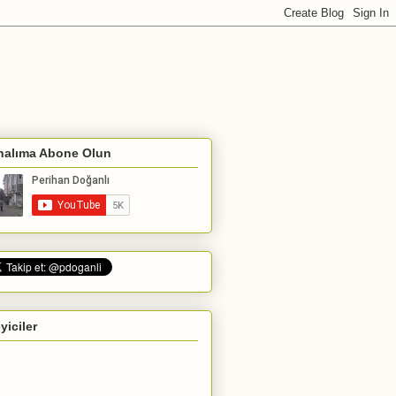
nalıma Abone Olun
eyiciler