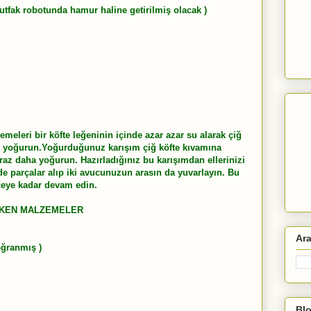
 mutfak robotunda hamur haline getirilmiş olacak )
eleri bir köfte leğeninin içinde azar azar su alarak çiğ
ce yoğurun.Yoğurduğunuz karışım çiğ köfte kıvamına
raz daha yoğurun. Hazırladığınız bu karışımdan ellerinizi
de parçalar alıp iki avucunuzun arasın da yuvarlayın. Bu
ceye kadar devam edin.
REKEN MALZEMELER
Ar
oğranmış )
Blo