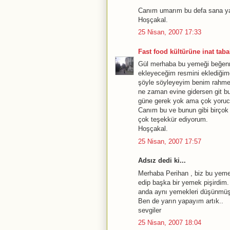
Canım umarım bu defa sana yar
Hoşçakal.
25 Nisan, 2007 17:33
Fast food kültürüne inat tabak
Gül merhaba bu yemeği beğenme
ekleyeceğim resmini eklediğim
şöyle söyleyeyim benim rahmet
ne zaman evine gidersen git b
güne gerek yok ama çok yorucu
Canım bu ve bunun gibi birçok 
çok teşekkür ediyorum.
Hoşçakal.
25 Nisan, 2007 17:57
Adsız dedi ki...
Merhaba Perihan , biz bu yeme
edip başka bir yemek pişirdim.
anda aynı yemekleri düşünmüşüz
Ben de yarın yapayım artık..
sevgiler
25 Nisan, 2007 18:04