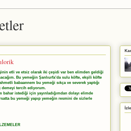
etler
Ka
ılorik
nin etli ve etsiz olarak iki çeşidi var ben elimden geldiği
ışacağım. Bu yemeğin Şanlıurfa’da sulu köfte, ekşili köfte
n rahmetli babaannem bu yemeği sıkça ve severek yaptığı
k demeyi tercih ediyorum.
ım bahar istediği için yayınladığımdan dolayı elimde
rsatta bu yemeği yapıp yemeğin resmini de sizlerle
İzl
ALZEMELER