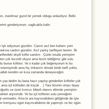
, inanilmaz guzel bir yemek oldugu anlasiliyor. Belki
erimi gonderiyorum, saglicakla kalin.
r tşk ediyorum güzelim. Canım asıl ben kafamı yeni
farkına vardım güzelim. Asıl yanlış tarifleyen benim. İlk
riflerdeki ekşili köfte sandım . Çünki onuda yemiştim
ten çok lezzetli oluyor ama bizim bildiğimiz gibi sulu
ordu bunun köftesi. Ve o kadar çok beğeniyorum ki bu
temişimdir ama hiç imkanım olmadı birde tarifi yoktu .
nşallah kendim en kısa zamanda deneyeceğim.
 yaa dedim bu bana hazır yapılıp gönderilen köfteler çok
 ama içli köfteden de küçük . :) Yani ikisinin ortası bişey
oğurtlu ve üzeri kırmızı biberli olanını eltimde yemiştim
kleri arşivimde. Ve bu içli köftenin sulu yemeğinin
l vermedim. Ama bi ara kayınvalidemi gittiğimde de işte
ren komşusu ogün kayınvalideme de yapmıştı ve biz ogün
.