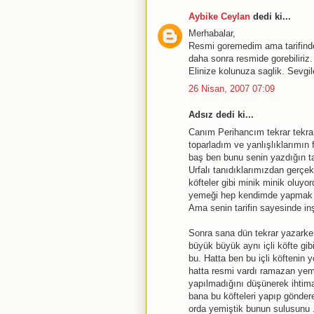
Aybike Ceylan
dedi ki...
Merhabalar,
Resmi goremedim ama tarifinden
daha sonra resmide gorebiliriz.
Elinize kolunuza saglik. Sevgil
26 Nisan, 2007 07:09
Adsız dedi ki...
Canım Perihancım tekrar tekra
toparladım ve yanlışlıklarımın 
baş ben bunu senin yazdığın ta
Urfalı tanıdıklarımızdan gerçek
köfteler gibi minik minik oluy
yemeği hep kendimde yapmak is
Ama senin tarifin sayesinde i
Sonra sana dün tekrar yazarken
büyük büyük aynı içli köfte gibi
bu. Hatta ben bu içli köftenin y
hatta resmi vardı ramazan yeme
yapılmadığını düşünerek ihtima
bana bu köfteleri yapıp gönde
orda yemiştik bunun sulusunu 