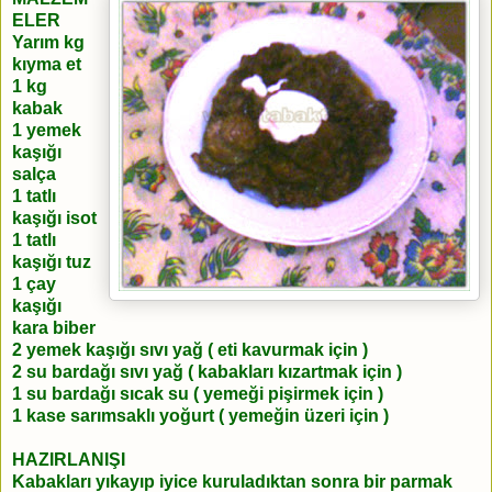
ELER
Yarım kg
kıyma et
1 kg
kabak
1 yemek
kaşığı
salça
1 tatlı
kaşığı isot
1 tatlı
kaşığı tuz
1 çay
kaşığı
kara biber
2 yemek kaşığı sıvı yağ ( eti kavurmak için )
2 su bardağı sıvı yağ ( kabakları kızartmak için )
1 su bardağı sıcak su ( yemeği pişirmek için )
1 kase sarımsaklı yoğurt ( yemeğin üzeri için )
HAZIRLANIŞI
Kabakları yıkayıp iyice kuruladıktan sonra bir parmak