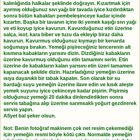
kalınlığında halkalar şeklinde doğrayın. Kızartmak için
ayırmış olduğunuz sıvı yağı bir tavada iyice kızdırdıktan
sonra bütün kabakları pembeleşinceye kadar içinde
kızartın. Başka bir tavanın içine iki yemek kaşığı sıvı yağı
ve eti koyup iyice kavurun. Kavurduğunuz etin üzerine
salça, isot, kara biber ve tuzu da ekleyip biraz daha
kavurun. Kavurmuş olduğunuz kıymayı bir kenarda
soğumaya bırakın. Yemeği pişireceğiniz tencerenin alt
kısmına kabakların yarısını dizin. Dizdiğiniz kabakların
üzerine kavurmuş olduğunu etin tamamını serin. Etin
üzerine de kabakların kalan yarısını etin üzeri tamamen
kapanacak şekilde dizin. Hazırladığınız yemeğin üzerine
ısıya dayanıklı bir tabak kapatın. Son olarak bir su
bardağı suyu yemeğin üzerine ilave edin ve kısık ateşte
yemek suyunu iyice çekinceye kadar pişirin. Pişirmiş
olduğunuz yemeği 20 dakika dinlendirdikten sonra
servis tabağına alıp üzerine sarımsaklı yoğurt gezdirerek
servis yapın.
Afiyet bal şeker olsun.
Not: Benin fotoğraf makinem çok net resim çekemediği
için yemeğin resmi böyle kötü çıktı. Normalde yemeğin