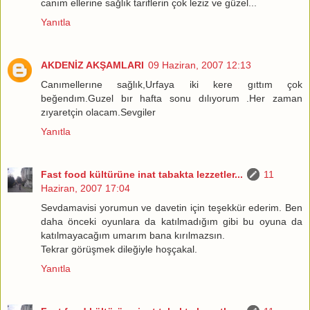
canım ellerine sağlık tariflerin çok leziz ve güzel...
Yanıtla
AKDENİZ AKŞAMLARI
09 Haziran, 2007 12:13
Canımellerıne sağlık,Urfaya iki kere gıttım çok
beğendım.Guzel bır hafta sonu dılıyorum .Her zaman
zıyaretçin olacam.Sevgiler
Yanıtla
Fast food kültürüne inat tabakta lezzetler...
11
Haziran, 2007 17:04
Sevdamavisi yorumun ve davetin için teşekkür ederim. Ben
daha önceki oyunlara da katılmadığım gibi bu oyuna da
katılmayacağım umarım bana kırılmazsın.
Tekrar görüşmek dileğiyle hoşçakal.
Yanıtla