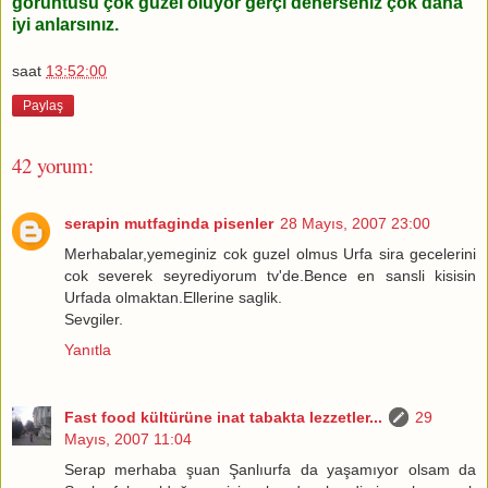
görüntüsü çok güzel oluyor gerçi denerseniz çok daha
iyi anlarsınız.
saat
13:52:00
Paylaş
42 yorum:
serapin mutfaginda pisenler
28 Mayıs, 2007 23:00
Merhabalar,yemeginiz cok guzel olmus Urfa sira gecelerini
cok severek seyrediyorum tv'de.Bence en sansli kisisin
Urfada olmaktan.Ellerine saglik.
Sevgiler.
Yanıtla
Fast food kültürüne inat tabakta lezzetler...
29
Mayıs, 2007 11:04
Serap merhaba şuan Şanlıurfa da yaşamıyor olsam da