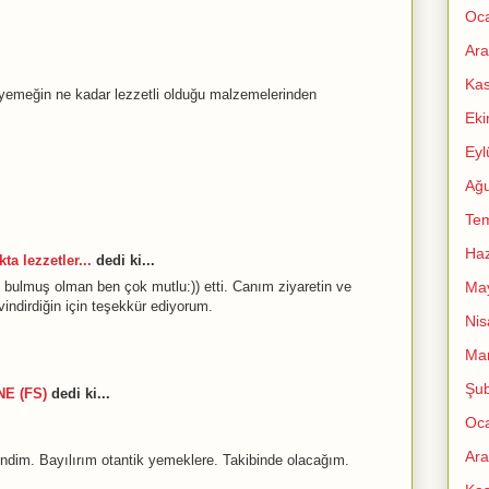
Oc
Ara
Ka
yemeğin ne kadar lezzetli olduğu malzemelerinden
Ek
Eyl
Ağu
Te
Haz
ta lezzetler...
dedi ki...
Ma
bulmuş olman ben çok mutlu:)) etti. Canım ziyaretin ve
indirdiğin için teşekkür ediyorum.
Nis
Mar
Şub
E (FS)
dedi ki...
Oc
Ara
rendim. Bayılırım otantik yemeklere. Takibinde olacağım.