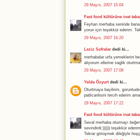
29 Mayıs, 2007 15:04
Fast food kültürüne inat tabak
Feyhan merhaba seninde bana zi
yorun için teşekkür ederim. Te
29 Mayıs, 2007 16:20
Leziz Sofralar
dedi ki...
merhabalar urfa yemeklerini b
aliyorum ellerine saglik oturt
29 Mayıs, 2007 17:08
Yelda Özyurt
dedi ki...
Oturtmaya bayilirim, goruntude
patlicanlisini tercih ederim am
29 Mayıs, 2007 17:22
Fast food kültürüne inat tabak
Seval merhaba oturmayı beğe
sevindirdi:)))))) teşekkür ederim
Tekrar görüşmek dileğiyle hoşç