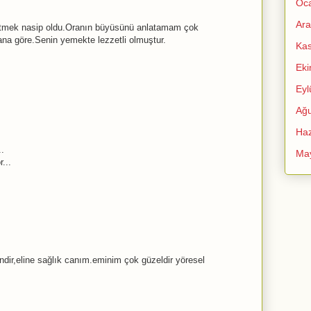
Oc
Ara
itmek nasip oldu.Oranın büyüsünü anlatamam çok
ana göre.Senin yemekte lezzetli olmuştur.
Ka
Ek
Eyl
Ağu
Haz
..
Ma
...
dir,eline sağlık canım.eminim çok güzeldir yöresel