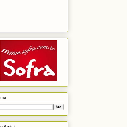
ama
g Arşivi