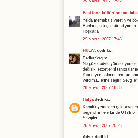
29 Mayıs, 2007 17:42
Fast food kültürüne inat tabak
Yelda merhaba ziyaretin ve böy
Bunlar için teşekkür ediyorum.
Hoşçakal.
29 Mayıs, 2007 17:48
HULYA
dedi ki...
Perihan'cığım,
Ne güzel böyle yöresel yemekle
değişik lezzetlerini tanıtsalar 
Kıbrıs yemeklerini tanıttım am
verdim.Ellerine sağlık.Sevgiler
29 Mayıs, 2007 19:36
Hülya
dedi ki...
Kabaklı yemekleri çok severim.
beğendim hele bir de Urfa'lı 
Sevgiler...
29 Mayıs, 2007 20:25
Adsız dedi ki...