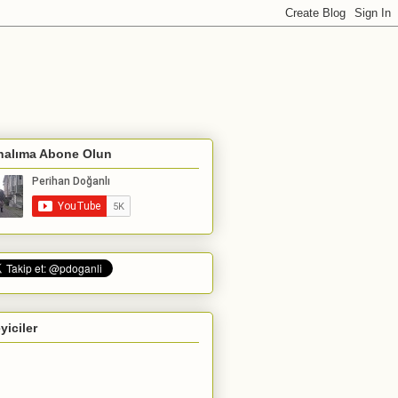
nalıma Abone Olun
eyiciler