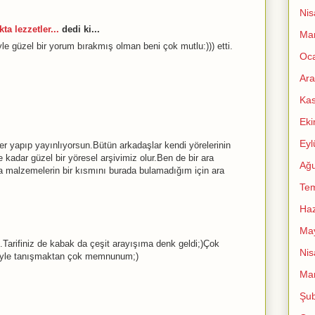
Nis
ta lezzetler...
dedi ki...
Mar
le güzel bir yorum bırakmış olman beni çok mutlu:))) etti.
Oc
Ara
Ka
Ek
Eyl
r yapıp yayınlıyorsun.Bütün arkadaşlar kendi yörelerinin
ne kadar güzel bir yöresel arşivimiz olur.Ben de bir ara
Ağu
a malzemelerin bir kısmını burada bulamadığım için ara
Te
Haz
Ma
Tarifiniz de kabak da çeşit arayışıma denk geldi;)Çok
Nis
biriyle tanışmaktan çok memnunum;)
Mar
Şub