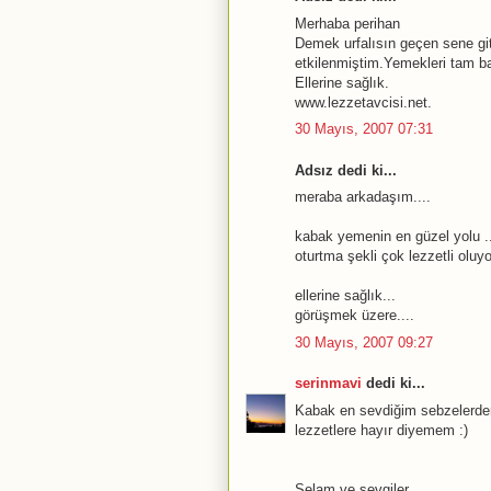
Merhaba perihan
Demek urfalısın geçen sene g
etkilenmiştim.Yemekleri tam b
Ellerine sağlık.
www.lezzetavcisi.net.
30 Mayıs, 2007 07:31
Adsız dedi ki...
meraba arkadaşım....
kabak yemenin en güzel yolu .
oturtma şekli çok lezzetli oluyor
ellerine sağlık...
görüşmek üzere....
30 Mayıs, 2007 09:27
serinmavi
dedi ki...
Kabak en sevdiğim sebzelerden
lezzetlere hayır diyemem :)
Selam ve sevgiler...