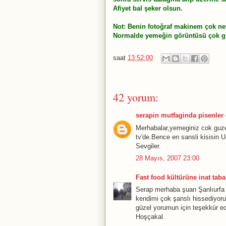
Afiyet bal şeker olsun.
Not: Benin fotoğraf makinem çok net
Normalde yemeğin görüntüsü çok güz
saat
13:52:00
42 yorum:
serapin mutfaginda pisenler
Merhabalar,yemeginiz cok guze
tv'de.Bence en sansli kisisin U
Sevgiler.
28 Mayıs, 2007 23:00
Fast food kültürüne inat tabak
Serap merhaba şuan Şanlıurfa 
kendimi çok şanslı hissediyoru
güzel yorumun için teşekkür e
Hoşçakal.