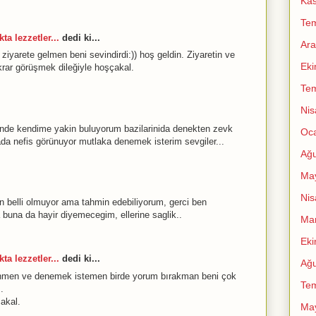
Ka
Te
ta lezzetler...
dedi ki...
Ara
yarete gelmen beni sevindirdi:)) hoş geldin. Ziyaretin ve
Ek
krar görüşmek dileğiyle hoşçakal.
Te
Nis
ende kendime yakin buluyorum bazilarinida denekten zevk
Oc
mada nefis görünuyor mutlaka denemek isterim sevgiler...
Ağu
Ma
Nis
n belli olmuyor ama tahmin edebiliyorum, gerci ben
a buna da hayir diyemecegim, ellerine saglik..
Mar
Ek
ta lezzetler...
dedi ki...
Ağu
nmen ve denemek istemen birde yorum bırakman beni çok
Te
.
akal.
Ma