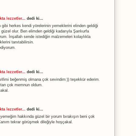
ta lezzetler...
dedi ki...
ibi herkes kendi yörelerinin yemeklerini elinden geldiği
güzel olur. Ben elimden geldiği kadarıyla Şanlıurfa
rum. İnşallah sende istediğin malzemeleri kolaylıkla
lerini tanıtabilirsin.
ediyorum.
ta lezzetler...
dedi ki...
arifimi beğenmiş olmana çok sevindim:)) teşekkür ederim.
aktan çok memnun oldum.
akal.
ta lezzetler...
dedi ki...
yemeğim hakkında güzel bir yorum bırakışın beni çok
 Canım tekrar görüşmek dileğiyle hoşçakal.