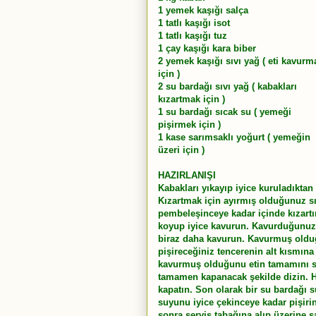
1 yemek kaşığı salça
1 tatlı kaşığı isot
1 tatlı kaşığı tuz
1 çay kaşığı kara biber
2 yemek kaşığı sıvı yağ ( eti kavurm
için )
2 su bardağı sıvı yağ ( kabakları
kızartmak için )
1 su bardağı sıcak su ( yemeği
pişirmek için )
1 kase sarımsaklı yoğurt ( yemeğin
üzeri için )
HAZIRLANIŞI
Kabakları yıkayıp iyice kuruladıktan
Kızartmak için ayırmış olduğunuz sıv
pembeleşinceye kadar içinde kızartın
koyup iyice kavurun. Kavurduğunuz e
biraz daha kavurun. Kavurmuş oldu
pişireceğiniz tencerenin alt kısmına 
kavurmuş olduğunu etin tamamını ser
tamamen kapanacak şekilde dizin. Ha
kapatın. Son olarak bir su bardağı 
suyunu iyice çekinceye kadar pişiri
sonra servis tabağına alıp üzerine s