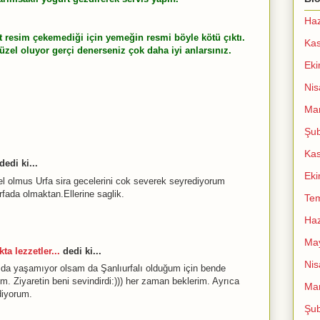
Haz
 resim çekemediği için yemeğin resmi böyle kötü çıktı.
Ka
el oluyor gerçi denerseniz çok daha iyi anlarsınız.
Ek
Nis
Mar
Şub
Ka
dedi ki...
Ek
l olmus Urfa sira gecelerini cok severek seyrediyorum
rfada olmaktan.Ellerine saglik.
Te
Haz
Ma
ta lezzetler...
dedi ki...
Nis
da yaşamıyor olsam da Şanlıurfalı olduğum için bende
m. Ziyaretin beni sevindirdi:))) her zaman beklerim. Ayrıca
Mar
diyorum.
Şub