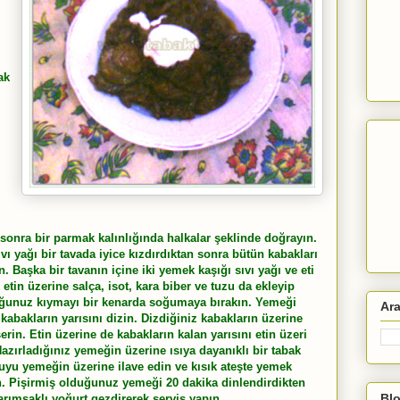
ak
 sonra bir parmak kalınlığında halkalar şeklinde doğrayın.
ı yağı bir tavada iyice kızdırdıktan sonra bütün kabakları
. Başka bir tavanın içine iki yemek kaşığı sıvı yağı ve eti
tin üzerine salça, isot, kara biber ve tuzu da ekleyip
ğunuz kıymayı bir kenarda soğumaya bırakın. Yemeği
Ar
kabakların yarısını dizin. Dizdiğiniz kabakların üzerine
in. Etin üzerine de kabakların kalan yarısını etin üzeri
zırladığınız yemeğin üzerine ısıya dayanıklı bir tabak
suyu yemeğin üzerine ilave edin ve kısık ateşte yemek
n. Pişirmiş olduğunuz yemeği 20 dakika dinlendirdikten
Blo
arımsaklı yoğurt gezdirerek servis yapın.