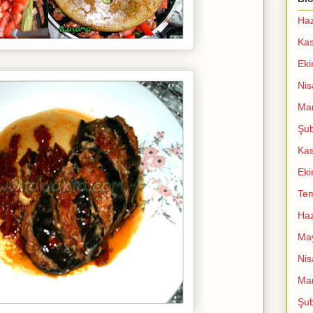
Haz
Ka
Ek
Nis
Mar
Şub
Ka
Ek
Te
Haz
Ma
Nis
Mar
Şub