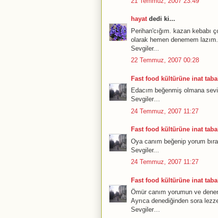
21 Temmuz, 2007 23:49
hayat
dedi ki...
Perihan'cığım. kazan kebabı ço
olarak hemen denemem lazım.E
Sevgiler...
22 Temmuz, 2007 00:28
Fast food kültürüne inat tabak
Edacım beğenmiş olmana sevin
Sevgiler…
24 Temmuz, 2007 11:27
Fast food kültürüne inat tabak
Oya canım beğenip yorum bırak
Sevgiler...
24 Temmuz, 2007 11:27
Fast food kültürüne inat tabak
Ömür canım yorumun ve denemek
Ayrıca denediğinden sora lezz
Sevgiler…