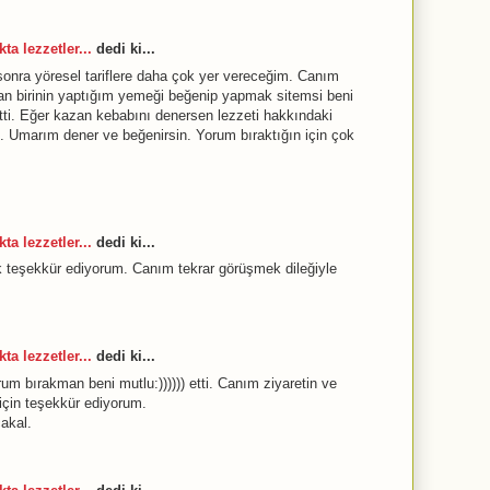
ta lezzetler...
dedi ki...
onra yöresel tariflere daha çok yer vereceğim. Canım
pan birinin yaptığım yemeği beğenip yapmak sitemsi beni
etti. Eğer kazan kebabını denersen lezzeti hakkındaki
Umarım dener ve beğenirsin. Yorum bıraktığın için çok
ta lezzetler...
dedi ki...
k teşekkür ediyorum. Canım tekrar görüşmek dileğiyle
ta lezzetler...
dedi ki...
 bırakman beni mutlu:)))))) etti. Canım ziyaretin ve
 için teşekkür ediyorum.
akal.