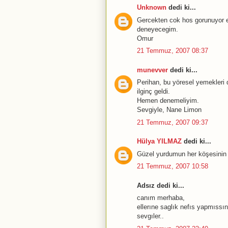
Unknown
dedi ki...
Gercekten cok hos gorunuyor el
deneyecegim.
Omur
21 Temmuz, 2007 08:37
munevver
dedi ki...
Perihan, bu yöresel yemekleri d
ilginç geldi.
Hemen denemeliyim.
Sevgiyle, Nane Limon
21 Temmuz, 2007 09:37
Hülya YILMAZ
dedi ki...
Güzel yurdumun her köşesinin g
21 Temmuz, 2007 10:58
Adsız dedi ki...
canım merhaba,
ellerıne saglık nefıs yapmıssı
sevgıler..