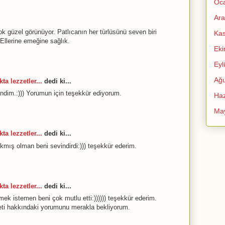
Oc
Ara
k güzel görünüyor. Patlıcanın her türlüsünü seven biri
Ka
llerine emeğine sağlık.
Ek
Eyl
Ağu
ta lezzetler...
dedi ki...
dim.:))) Yorumun için teşekkür ediyorum.
Haz
Ma
ta lezzetler...
dedi ki...
mış olman beni sevindirdi:))) teşekkür ederim.
ta lezzetler...
dedi ki...
 istemen beni çok mutlu etti:)))))) teşekkür ederim.
eti hakkındaki yorumunu merakla bekliyorum.