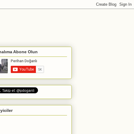
nalıma Abone Olun
eyiciler