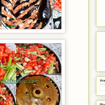
Ar
Blo