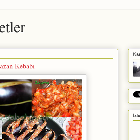
etler
Ka
Kazan Kebabı
İzl