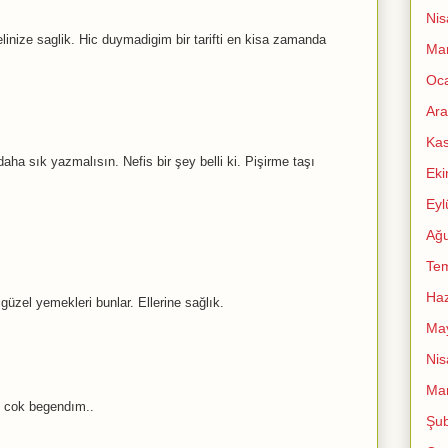
Nis
inize saglik. Hic duymadigim bir tarifti en kisa zamanda
Mar
Oc
Ara
Ka
aha sık yazmalısın. Nefis bir şey belli ki. Pişirme taşı
Ek
Eyl
Ağu
Te
Haz
üzel yemekleri bunlar. Ellerine sağlık.
Ma
Nis
Mar
n cok begendım..
Şub