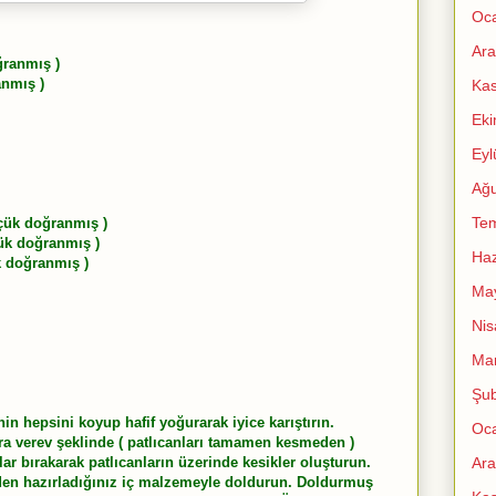
Oc
Ara
oğranmış )
anmış )
Ka
Ek
Eyl
Ağu
Te
çük doğranmış )
çük doğranmış )
Haz
k doğranmış )
Ma
Nis
Mar
Şub
in hepsini koyup hafif yoğurarak iyice karıştırın.
Oc
nra verev şeklinde ( patlıcanları tamamen kesmeden )
Ara
ar bırakarak patlıcanların üzerinde kesikler oluşturun.
eden hazırladığınız iç malzemeyle doldurun. Doldurmuş