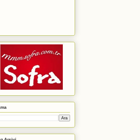
ama
g Arşivi