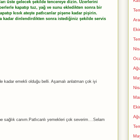
Ka
arı üste gelecek şekilde tencereye dizin. Üzerlerini
lerle kapatıp tuz, yağ ve sunu ekledikten sonra bir
Te
apatıp kısık ateşte patlıcanlar pişene kadar pişirin.
 kadar dinlendirdikten sonra istediğiniz şekilde servis
Ara
Ek
Te
Nis
Oc
Ağu
Ma
Ne kadar emekli olduğu belli. Aşamalı anlatman çok iyi
Nis
Mar
Ek
Ağu
ne sağlık canım.Patlıcanlı yemekleri çok severim....Selam
Te
Ma