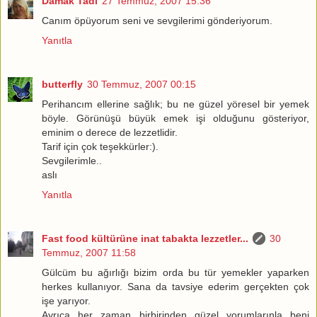
Damak Tadı
27 Temmuz, 2007 15:36
Canım öpüyorum seni ve sevgilerimi gönderiyorum.
Yanıtla
butterfly
30 Temmuz, 2007 00:15
Perihancım ellerine sağlık; bu ne güzel yöresel bir yemek
böyle. Görünüşü büyük emek işi olduğunu gösteriyor,
eminim o derece de lezzetlidir.
Tarif için çok teşekkürler:).
Sevgilerimle..
aslı
Yanıtla
Fast food kültürüne inat tabakta lezzetler...
30
Temmuz, 2007 11:58
Gülcüm bu ağırlığı bizim orda bu tür yemekler yaparken
herkes kullanıyor. Sana da tavsiye ederim gerçekten çok
işe yarıyor.
Ayrıca her zaman birbirinden güzel yorumlarınla beni