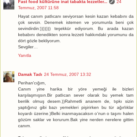
Fast food kültürüne inat tabakta lezzetler...
24
Temmuz, 2007 11:58
Hayat canım patlıcanı seviyorsan kesin kazan kebabını da
çok sevsin. Denemek istemen ve yorumunla beni çok
sevindirdin:))))))) teşekkür ediyorum. Bu arada kazan
kebabını denedikten sonra lezzeti hakkındaki yorumunu da
dört gözle bekliyorum.
Sevgiler…
Yanıtla
Damak Tadı
24 Temmuz, 2007 13:32
Perihan'cığım,
Canım yine harika bir yöre yemeği ile bizleri
karşılaşmışsın.Bir patlıcan sever olarak bu yemek tam
benlik olmuş desem.))Rahmetli ananem de, tıpkı sizin
yaptığınız gibi bazı yemekleri pişirirken bu tür ağırlıklar
koyardı üzerine.)Belki inanmayacaksın o'nun o taşını halen
gözüm saklar ve korurum.Bak yine nerden nerelere gittim
canım.