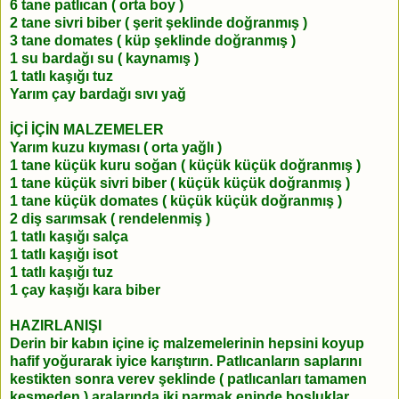
6 tane patlıcan ( orta boy )
2 tane sivri biber ( şerit şeklinde doğranmış )
3 tane domates ( küp şeklinde doğranmış )
1 su bardağı su ( kaynamış )
1 tatlı kaşığı tuz
Yarım çay bardağı sıvı yağ
İÇİ İÇİN MALZEMELER
Yarım kuzu kıyması ( orta yağlı )
1 tane küçük kuru soğan ( küçük küçük doğranmış )
1 tane küçük sivri biber ( küçük küçük doğranmış )
1 tane küçük domates ( küçük küçük doğranmış )
2 diş sarımsak ( rendelenmiş )
1 tatlı kaşığı salça
1 tatlı kaşığı isot
1 tatlı kaşığı tuz
1 çay kaşığı kara biber
HAZIRLANIŞI
Derin bir kabın içine iç malzemelerinin hepsini koyup
hafif yoğurarak iyice karıştırın. Patlıcanların saplarını
kestikten sonra verev şeklinde ( patlıcanları tamamen
kesmeden ) aralarında iki parmak eninde boşluklar