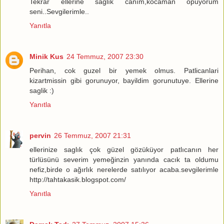
Tekrar ellerine sağlık canım,kocaman öpüyorum
seni..Sevgilerimle..
Yanıtla
Minik Kus
24 Temmuz, 2007 23:30
Perihan, cok guzel bir yemek olmus. Patlicanlari
kizartmissin gibi gorunuyor, bayildim gorunutuye. Ellerine
saglik :)
Yanıtla
pervin
26 Temmuz, 2007 21:31
ellerinize saglık çok güzel gözüküyor patlıcanın her
türlüsünü severim yemeğinzin yanında cacık ta oldumu
nefiz,birde o ağırlık nerelerde satılıyor acaba.sevgilerimle
http://tahtakasik.blogspot.com/
Yanıtla