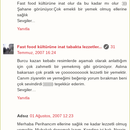
Fast food kültürüne inat olur da bu kadar mı olur :)))
Şahane görünüyor.Çok emekli bir yemek olmuş ellerine
sağlık
Sevgiler...
Yanıtla
Fast food kültürüne inat tabakta lezzetler...
31
Temmuz, 2007 16:24
Burcu kazan kebabı resimlerde aşamalı olarak anlattığım
için çok zahmetli bir yemekmiş gibi görünüyor. Aslına
bakarsan çok pratik ve çooooooooook lezzetli bir yemektir.
Canım ziyaretin ve yemeğimi beğenip yorum bırakman beni
çok sevindirdi:))))))) teşekkür ederim.
Sevgiler…
Yanıtla
Adsız
01 Ağustos, 2007 12:23
Merhaba Perihancım ellerine sağlık ne kadar lezzetli olmuş
yemeğin. Muhakak denemek lazım. Kendine iyi bak. Nesrin