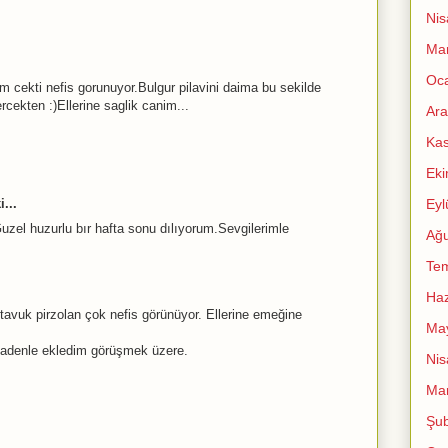
Nis
Mar
Oc
 cekti nefis gorunuyor.Bulgur pilavini daima bu sekilde
cekten :)Ellerine saglik canim...
Ara
Ka
Ek
Eyl
...
Guzel huzurlu bır hafta sonu dılıyorum.Sevgilerimle
Ağu
Te
Haz
 tavuk pirzolan çok nefis görünüyor. Ellerine emeğine
Ma
sadenle ekledim görüşmek üzere.
Nis
Mar
Şub