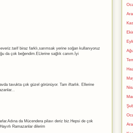
Oc
Ara
Ka
Ek
Eyl
veriz.tarif biraz farklı,sarımsak yerine soğan kullanıyoruz
Ağu
ğu da çok beğendim.ELlerine sağlık canım.İyi
Te
Haz
Ma
lavda tavukta çok güzel görünüyor. Tam iftarlık. Ellerine
Nis
zanlar...
Mar
Şub
Oc
arlar.Adına da Mücendera pilavı deriz biz.Hepsi de çok
Ara
.Hayırlı Ramazanlar dilerim