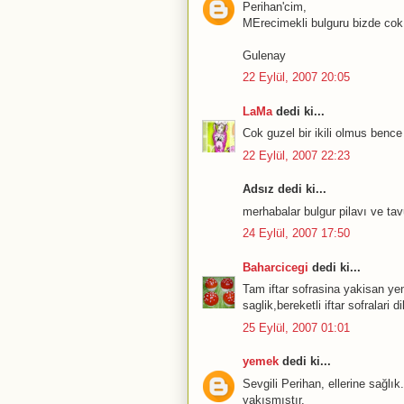
Perihan'cim,
MErecimekli bulguru bizde cok 
Gulenay
22 Eylül, 2007 20:05
LaMa
dedi ki...
Cok guzel bir ikili olmus bence 
22 Eylül, 2007 22:23
Adsız dedi ki...
merhabalar bulgur pilavı ve tavu
24 Eylül, 2007 17:50
Baharcicegi
dedi ki...
Tam iftar sofrasina yakisan ye
saglik,bereketli iftar sofralari di
25 Eylül, 2007 01:01
yemek
dedi ki...
Sevgili Perihan, ellerine sağlı
yakışmıştır.