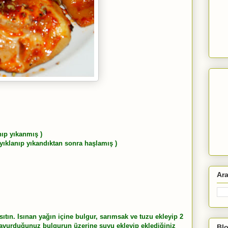
nıp yıkanmış )
yıklanıp yıkandıktan sonra haşlamış )
Ar
ısıtın. Isınan yağın içine bulgur, sarımsak ve tuzu ekleyip 2
Kavurduğunuz bulgurun üzerine suyu ekleyip eklediğiniz
Blo