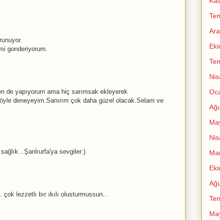
Ka
Te
Ara
orunuyor.
Ek
rimi gonderiyorum.
Te
Nis
ben de yapıyorum ama hiç sarımsak ekleyerek
Oc
öyle deneyeyim.Sanırım çok daha güzel olacak.Selam ve
Ağu
Ma
Nis
sağlık...Şanlıurfa'ya sevgiler:)
Mar
Ek
Ağu
 çok lezzetlı bır ıkılı olusturmussun..
Te
Ma