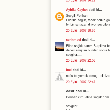
20 Eylül, 2007 16:22
Aybike Ceylan
dedi ki...
Sevgili Perihan,
Ellerine saglik, tabak harika g
Iyi bir ramazan diliyor sevgile
20 Eylül, 2007 18:59
serinmavi
dedi ki...
Eline sağlık canım.Bu pilavı 
denememiştim.bundan sonra b
sevgiler.....
20 Eylül, 2007 22:06
inci
dedi ki...
nefis bir yemek olmuş...elinize 
20 Eylül, 2007 22:47
Adsız dedi ki...
Perıhan cım, elıne sağlık cnm..
sevgıler