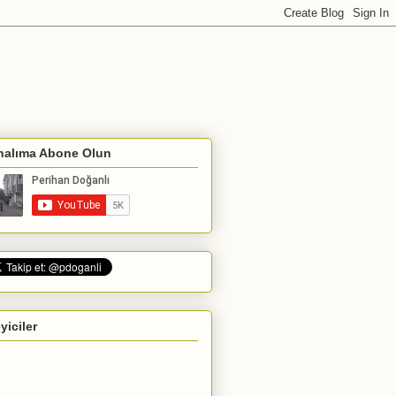
nalıma Abone Olun
eyiciler