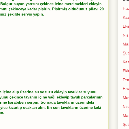
 Bulgur suyun yarısını çekince içine mercimekleri ekleyin
Haz
amını çekinceye kadar pişirin. Pişirmiş olduğunuz pilavı 20
iniz şekilde servis yapın.
Ka
Ek
Nis
Mar
Şub
Ka
Ek
Te
Haz
n içine alıp üzerine su ve tuzu ekleyip tavuklar suyunu
yunu çekince tavanın içine yağı ekleyip tavuk parçalarının
Ma
rine karabiberi serpin. Sonrada tavukların üzerindeki
Nis
yice kızartıp ocaktan alın. En son tavukların üzerine keki
ın.
Mar
Şub