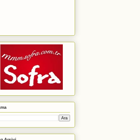
ama
g Arşivi