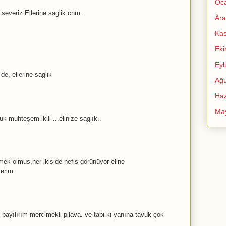
Oc
severiz.Ellerine saglik cnm.
Ara
Ka
Ek
Eyl
de, ellerine saglik
Ağu
Haz
Ma
k muhteşem ikili ...elinize saglık..
mek olmus,her ikiside nefis görünüyor eline
lerim.
k. bayılırım mercimekli pilava. ve tabi ki yanına tavuk çok