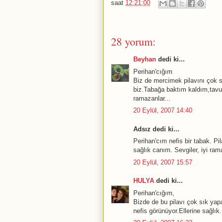
saat
12:21:00
28 yorum:
Beyhan
dedi ki...
Perihan'cığım
Biz de mercimek pilavını çok se
biz.Tabağa baktım kaldım,tavu
ramazanlar...
20 Eylül, 2007 14:40
Adsız dedi ki...
Perihan'cım nefis bir tabak. Pi
sağlık canım. Sevgiler, iyi rama
20 Eylül, 2007 15:57
HULYA
dedi ki...
Perihan'cığım,
Bizde de bu pilavı çok sık yap
nefis görünüyor.Ellerine sağlık