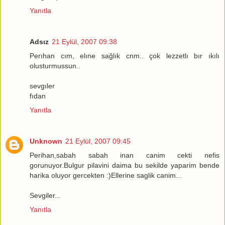
Yanıtla
Adsız
21 Eylül, 2007 09:38
Perıhan cım, elıne sağlık cnm.. çok lezzetlı bır ıkılı
olusturmussun..
sevgıler
fıdan
Yanıtla
Unknown
21 Eylül, 2007 09:45
Perihan,sabah sabah inan canim cekti nefis
gorunuyor.Bulgur pilavini daima bu sekilde yaparim bende
harika oluyor gercekten :)Ellerine saglik canim...
Sevgiler...
Yanıtla