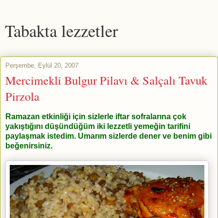
Tabakta lezzetler
Perşembe, Eylül 20, 2007
Mercimekli Bulgur Pilavı & Salçalı Tavuk
Pirzola
Ramazan etkinliği için sizlerle iftar sofralarına çok
yakıştığını düşündüğüm iki lezzetli yemeğin tarifini
paylaşmak istedim. Umarım sizlerde dener ve benim gibi
beğenirsiniz.