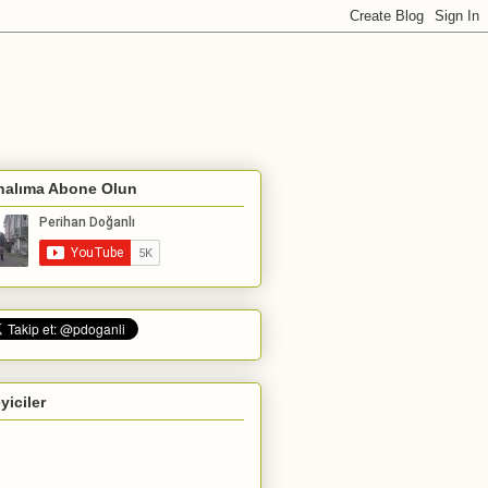
nalıma Abone Olun
eyiciler