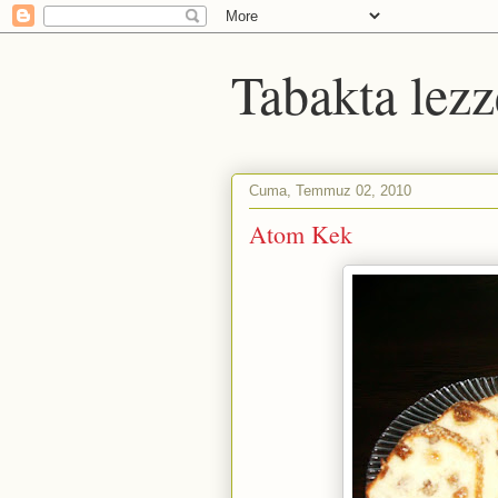
Tabakta lezz
Cuma, Temmuz 02, 2010
Atom Kek