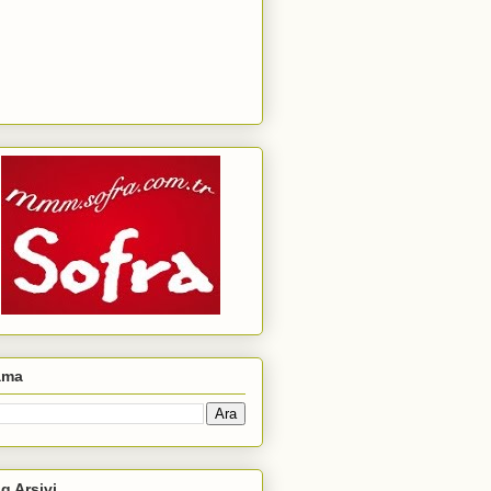
ama
g Arşivi