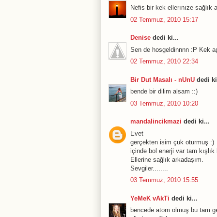
Nefis bir kek ellerınıze sağlık a
02 Temmuz, 2010 15:17
Denise
dedi ki...
Sen de hosgeldinnnn :P Kek agi
02 Temmuz, 2010 22:34
Bir Dut Masalı - nUnU
dedi ki
bende bir dilim alsam ::)
03 Temmuz, 2010 10:20
mandalincikmazi
dedi ki...
Evet
gerçekten isim çuk oturmuş :)
içinde bol enerji var tam kışlık 
Ellerine sağlık arkadaşım.
Sevgiler........
03 Temmuz, 2010 15:55
YeMeK vAkTi
dedi ki...
bencede atom olmuş bu tam geç