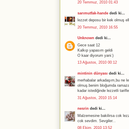
20 Temmuz, 2010 01:43
sarımutfak-hande
dedi ki...
lezzet deposu bir kek olmuş el
20 Temmuz, 2010 16:55
Unknown
dedi ki...
Gece saat 12
Kalkıp yapasım geldi
O kaar diyorum yani:)
13 Ağustos, 2010 00:12
mintinin dünyası
dedi ki...
merhabalar arkadaşım,bu ne lezz
olmuş.benim bloğumda ramazan l
kadar istediğinde lezzetli tarifle
31 Ağustos, 2010 15:14
nesrin
dedi ki...
Malzemesine bakilirsa cok lezze
cok sevdim. Sevgiler...
08 Ekim, 2010 13:52