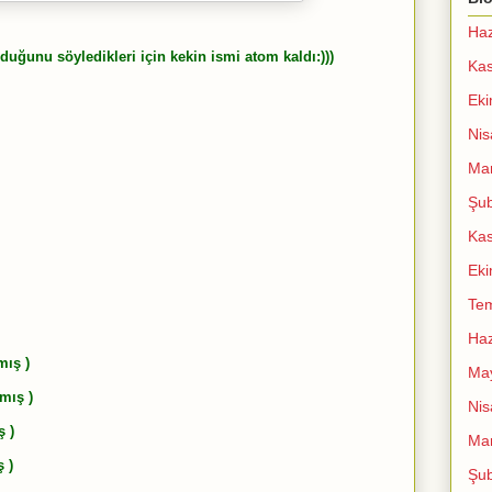
Haz
lduğunu söyledikleri için kekin ismi atom kaldı:)))
Ka
Ek
Nis
Mar
Şub
Ka
Ek
Te
Haz
mış )
Ma
nmış )
Nis
ş )
Mar
 )
Şub