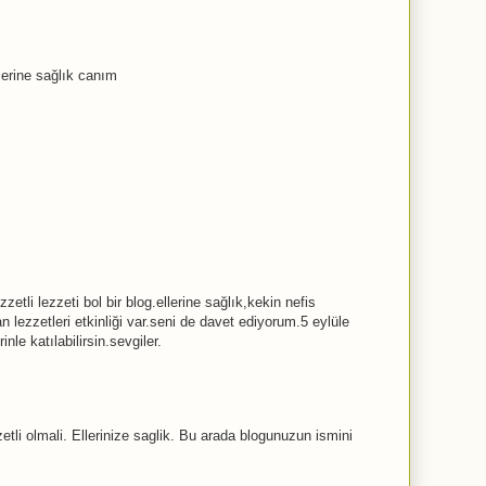
lerine sağlık canım
etli lezzeti bol bir blog.ellerine sağlık,kekin nefis
ezzetleri etkinliği var.seni de davet ediyorum.5 eylüle
rinle katılabilirsin.sevgiler.
tli olmali. Ellerinize saglik. Bu arada blogunuzun ismini