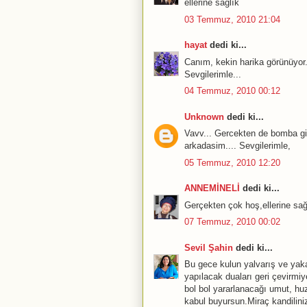
ellerine sağlık
03 Temmuz, 2010 21:04
hayat
dedi ki...
Canım, kekin harika görünüyor.
Sevgilerimle...
04 Temmuz, 2010 00:12
Unknown
dedi ki...
Vavv... Gercekten de bomba gib
arkadasim.... Sevgilerimle,
05 Temmuz, 2010 12:20
ANNEMİNELİ
dedi ki...
Gerçekten çok hoş,ellerine sağlı
07 Temmuz, 2010 00:02
Sevil Şahin
dedi ki...
Bu gece kulun yalvarış ve yak
yapılacak duaları geri çevirmi
bol bol yararlanacağı umut, hu
kabul buyursun.Miraç kandilini