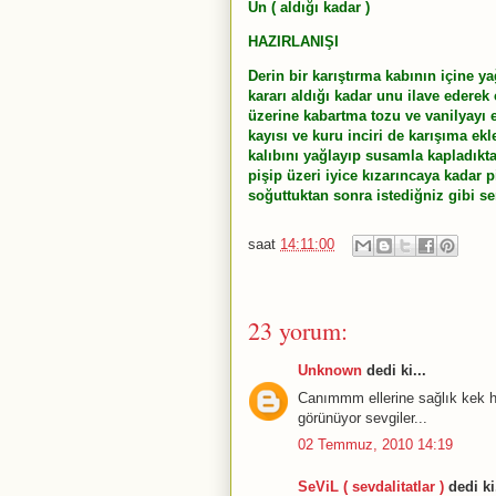
Un ( aldığı kadar )
HAZIRLANIŞI
Derin bir karıştırma kabının içine y
kararı aldığı kadar unu ilave edere
üzerine kabartma tozu ve vanilyayı e
kayısı ve kuru inciri de karışıma ekle
kalıbını yağlayıp susamla kapladıkta
pişip üzeri iyice kızarıncaya kadar 
soğuttuktan sonra istediğniz gibi ser
saat
14:11:00
23 yorum:
Unknown
dedi ki...
Canımmm ellerine sağlık kek h
görünüyor sevgiler...
02 Temmuz, 2010 14:19
SeViL ( sevdalitatlar )
dedi ki.