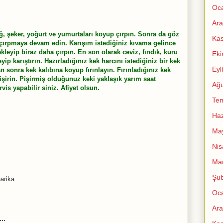
Oc
Ara
ağ, şeker, yoğurt ve yumurtaları koyup çırpın. Sonra da göz
Ka
k çırpmaya devam edin. Karışım istediğiniz kıvama gelince
kleyip biraz daha çırpın. En son olarak ceviz, fındık, kuru
Ek
yip karıştırın. Hazırladığınız kek harcını istediğiniz bir kek
Eyl
n sonra kek kalıbına koyup fırınlayın. Fırınladığınız kek
pişirin. Pişirmiş olduğunuz keki yaklaşık yarım saat
Ağu
vis yapabilir siniz. Afiyet olsun.
Te
Haz
Ma
Nis
Mar
Şub
arika
Oc
Ara
..