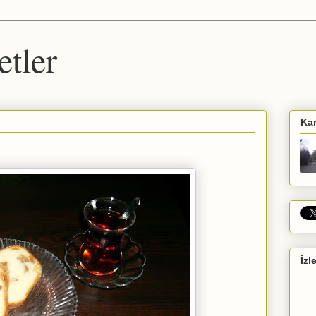
etler
Ka
İzl