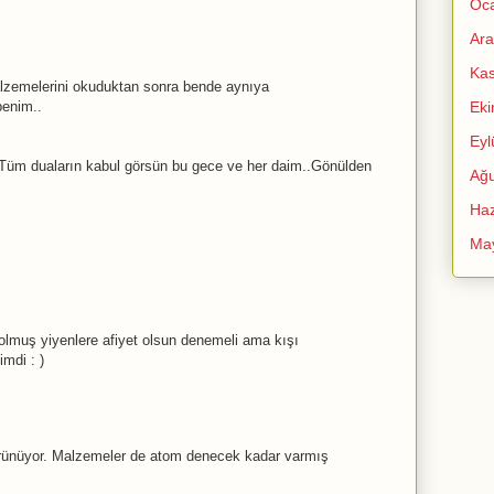
Oc
Ara
Ka
lzemelerini okuduktan sonra bende aynıya
benim..
Ek
Eyl
.Tüm duaların kabul görsün bu gece ve her daim..Gönülden
Ağu
Haz
Ma
k olmuş yiyenlere afiyet olsun denemeli ama kışı
mdi : )
görünüyor. Malzemeler de atom denecek kadar varmış