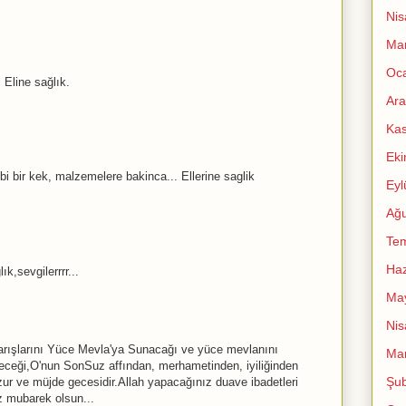
Nis
Mar
Oc
 Eline sağlık.
Ara
Ka
Ek
i bir kek, malzemelere bakinca... Ellerine saglik
Eyl
Ağu
Te
Haz
k,sevgilerrrr...
Ma
Nis
arışlarını Yüce Mevla'ya Sunacağı ve yüce mevlanını
Mar
yeceği,O'nun SonSuz affından, merhametinden, iyiliğinden
Şub
zur ve müjde gecesidir.Allah yapacağınız duave ibadetleri
z mubarek olsun...