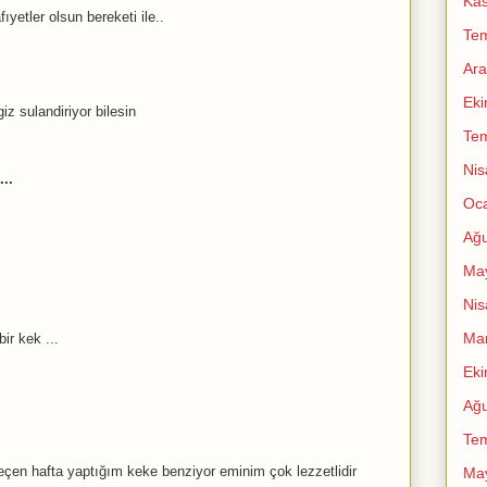
Ka
fıyetler olsun bereketi ile..
Te
Ara
Ek
z sulandiriyor bilesin
Te
Nis
...
Oc
Ağu
Ma
Nis
Mar
bir kek ...
Ek
Ağu
Te
en hafta yaptığım keke benziyor eminim çok lezzetlidir
Ma