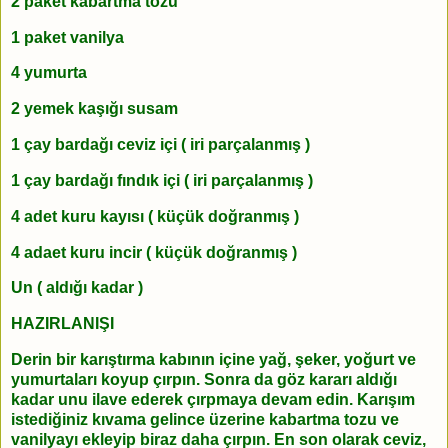
2 paket kabartma tozu
1 paket vanilya
4 yumurta
2 yemek kaşığı susam
1 çay bardağı ceviz içi ( iri parçalanmış )
1 çay bardağı fındık içi ( iri parçalanmış )
4 adet kuru kayısı ( küçük doğranmış )
4 adaet kuru incir ( küçük doğranmış )
Un ( aldığı kadar )
HAZIRLANIŞI
Derin bir karıştırma kabının içine yağ, şeker, yoğurt ve
yumurtaları koyup çırpın. Sonra da göz kararı aldığı
kadar unu ilave ederek çırpmaya devam edin. Karışım
istediğiniz kıvama gelince üzerine kabartma tozu ve
vanilyayı ekleyip biraz daha çırpın. En son olarak ceviz,