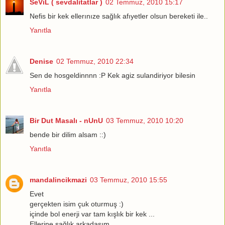
SeViL ( sevdalitatlar )
02 Temmuz, 2010 15:17
Nefis bir kek ellerınıze sağlık afıyetler olsun bereketi ile..
Yanıtla
Denise
02 Temmuz, 2010 22:34
Sen de hosgeldinnnn :P Kek agiz sulandiriyor bilesin
Yanıtla
Bir Dut Masalı - nUnU
03 Temmuz, 2010 10:20
bende bir dilim alsam ::)
Yanıtla
mandalincikmazi
03 Temmuz, 2010 15:55
Evet
gerçekten isim çuk oturmuş :)
içinde bol enerji var tam kışlık bir kek ...
Ellerine sağlık arkadaşım.