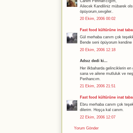
Canim Perihan'cığım,
Ailecek Kandiliniz mübarek ols
öpüyorum,sevgiler..
20 Ekim, 2006 00:02
Fast food kültürüne inat tabak
Gül merhaba canım çok teşekkü
Bende seni öpüyorum kendine i
20 Ekim, 2006 12:18
Adsız dedi ki...
Her ilkbaharda gelinciklerin en
sana ve ailene mutluluk ve neşe
Perihancım.
21 Ekim, 2006 21:51
Fast food kültürüne inat tabak
Ebru merhaba canım çok teşek
dilerim. Hoşça kal canım.
22 Ekim, 2006 12:07
Yorum Gönder