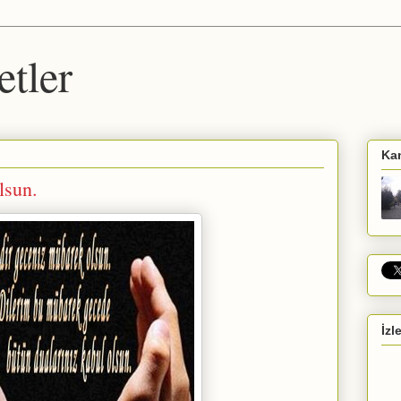
etler
Ka
lsun.
İzl