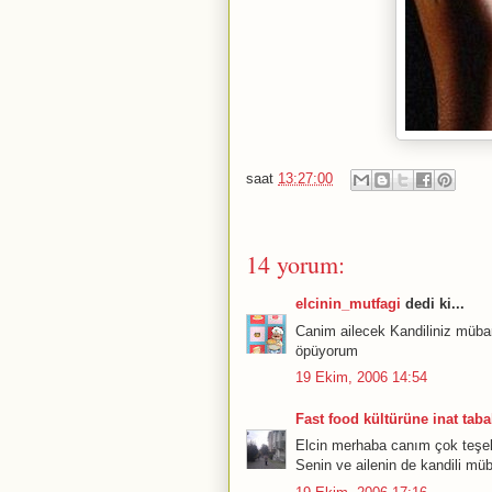
saat
13:27:00
14 yorum:
elcinin_mutfagi
dedi ki...
Canim ailecek Kandiliniz mübar
öpüyorum
19 Ekim, 2006 14:54
Fast food kültürüne inat tabak
Elcin merhaba canım çok teşekk
Senin ve ailenin de kandili mü