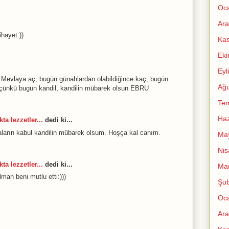
Oc
Ara
hayet:))
Ka
Ek
Eyl
 Mevlaya aç, bugün günahlardan olabildiğince kaç, bugün
Ağu
saç çünkü bugün kandil, kandilin mübarek olsun EBRU
Te
Haz
ta lezzetler...
dedi ki...
arın kabul kandilin mübarek olsum. Hoşça kal canım.
Ma
Nis
ta lezzetler...
dedi ki...
Mar
lman beni mutlu etti:)))
Şub
Oc
Ara