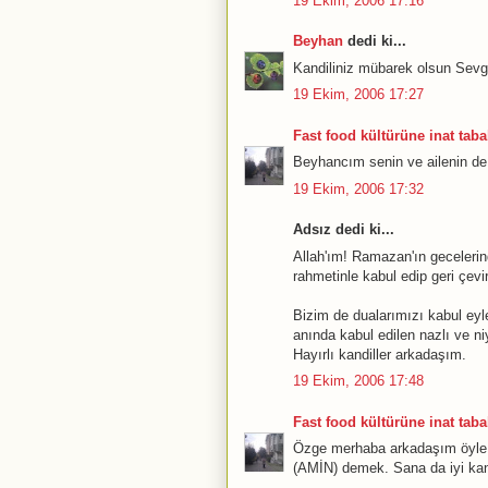
19 Ekim, 2006 17:16
Beyhan
dedi ki...
Kandiliniz mübarek olsun Sevgi
19 Ekim, 2006 17:27
Fast food kültürüne inat tabak
Beyhancım senin ve ailenin de
19 Ekim, 2006 17:32
Adsız dedi ki...
Allah'ım! Ramazan'ın gecelerin
rahmetinle kabul edip geri çevi
Bizim de dualarımızı kabul eyl
anında kabul edilen nazlı ve ni
Hayırlı kandiller arkadaşım.
19 Ekim, 2006 17:48
Fast food kültürüne inat tabak
Özge merhaba arkadaşım öyle g
(AMİN) demek. Sana da iyi kan