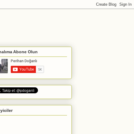
nalıma Abone Olun
eyiciler