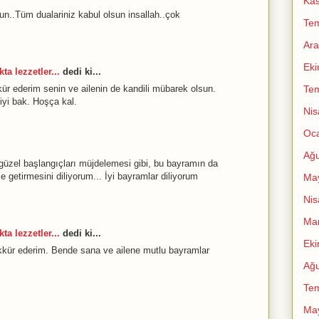
Ka
un..Tüm dualariniz kabul olsun insallah..çok
Te
Ara
Ek
ta lezzetler...
dedi ki...
Te
r ederim senin ve ailenin de kandili mübarek olsun.
yi bak. Hoşça kal.
Nis
Oc
Ağu
 güzel başlangıçları müjdelemesi gibi, bu bayramın da
 getirmesini diliyorum... İyi bayramlar diliyorum
Ma
Nis
Mar
ta lezzetler...
dedi ki...
Ek
kür ederim. Bende sana ve ailene mutlu bayramlar
Ağu
Te
Ma