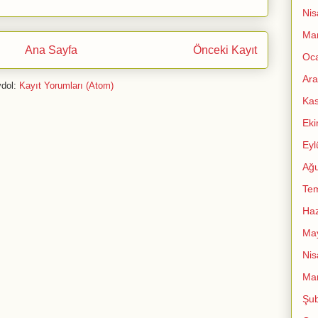
Nis
Mar
Ana Sayfa
Önceki Kayıt
Oc
Ara
dol:
Kayıt Yorumları (Atom)
Ka
Ek
Eyl
Ağu
Te
Haz
Ma
Nis
Mar
Şub