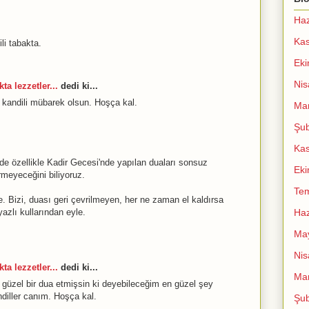
Haz
Ka
li tabakta.
Ek
Nis
ta lezzetler...
dedi ki...
 kandili mübarek olsun. Hoşça kal.
Mar
Şub
Ka
de özellikle Kadir Gecesi'nde yapılan duaları sonsuz
Ek
rmeyeceğini biliyoruz.
Te
e. Bizi, duası geri çevrilmeyen, her ne zaman el kaldırsa
yazlı kullarından eyle.
Haz
Ma
Nis
ta lezzetler...
dedi ki...
Mar
üzel bir dua etmişsin ki deyebileceğim en güzel şey
diller canım. Hoşça kal.
Şub