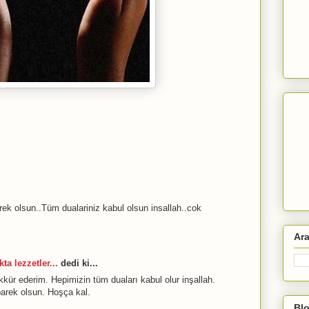
ek olsun..Tüm dualariniz kabul olsun insallah..cok
Ar
ta lezzetler...
dedi ki...
ür ederim. Hepimizin tüm duaları kabul olur inşallah.
barek olsun. Hoşça kal.
Blo