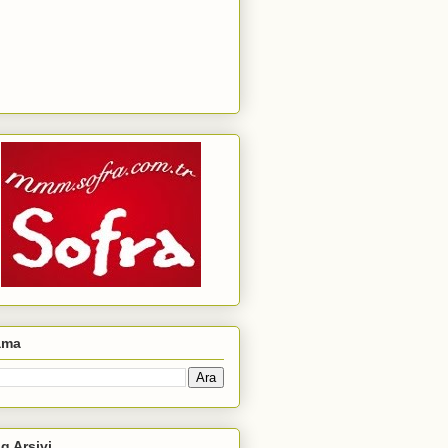
ama
g Arşivi