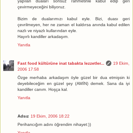
yapılan duaları sonsuz rahmetinle kabul edip geri
çevirmeyeceğini biliyoruz.
Bizim de dualarımızı kabul eyle. Bizi, duası geri
çevrilmeyen, her ne zaman el kaldırsa anında kabul edilen
nazlı ve niyazlı kullarından eyle.
Hayırlı kandiller arkadaşım.
Yanıtla
Fast food kültürüne inat tabakta lezzetler...
19 Ekim,
2006 17:58
Özge merhaba arkadaşım öyle güzel bir dua etmişsin ki
deyebileceğim en güzel şey (AMİN) demek. Sana da iyi
kandiller canım. Hoşça kal.
Yanıtla
Adsız
19 Ekim, 2006 18:22
Perihancığım adını öğrendim nihayet:))
Yanıtla