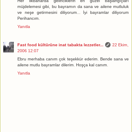
Her ilkbaharda gelinciklerin en güzel başlangıçları
müjdelemesi gibi, bu bayramın da sana ve ailene mutluluk
ve neşe getirmesini diliyorum... İyi bayramlar diliyorum
Perihancım.
Yanıtla
Fast food kültürüne inat tabakta lezzetler...
22 Ekim,
2006 12:07
Ebru merhaba canım çok teşekkür ederim. Bende sana ve
ailene mutlu bayramlar dilerim. Hoşça kal canım.
Yanıtla