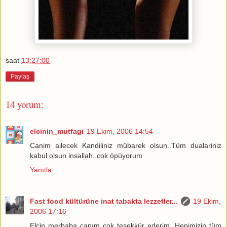
saat
13:27:00
Paylaş
14 yorum:
elcinin_mutfagi
19 Ekim, 2006 14:54
Canim ailecek Kandiliniz mübarek olsun..Tüm dualariniz
kabul olsun insallah..cok öpüyorum
Yanıtla
Fast food kültürüne inat tabakta lezzetler...
19 Ekim,
2006 17:16
Elcin merhaba canım çok teşekkür ederim. Hepimizin tüm