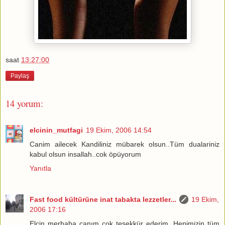
saat
13:27:00
Paylaş
14 yorum:
elcinin_mutfagi
19 Ekim, 2006 14:54
Canim ailecek Kandiliniz mübarek olsun..Tüm dualariniz
kabul olsun insallah..cok öpüyorum
Yanıtla
Fast food kültürüne inat tabakta lezzetler...
19 Ekim,
2006 17:16
Elcin merhaba canım çok teşekkür ederim. Hepimizin tüm