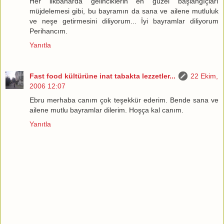
Her ilkbaharda gelinciklerin en güzel başlangıçları
müjdelemesi gibi, bu bayramın da sana ve ailene mutluluk
ve neşe getirmesini diliyorum... İyi bayramlar diliyorum
Perihancım.
Yanıtla
Fast food kültürüne inat tabakta lezzetler...
22 Ekim,
2006 12:07
Ebru merhaba canım çok teşekkür ederim. Bende sana ve
ailene mutlu bayramlar dilerim. Hoşça kal canım.
Yanıtla