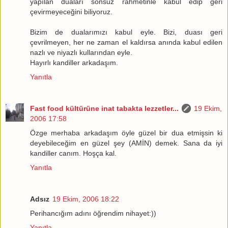
yapılan duaları sonsuz rahmetinle kabul edip geri
çevirmeyeceğini biliyoruz.
Bizim de dualarımızı kabul eyle. Bizi, duası geri
çevrilmeyen, her ne zaman el kaldırsa anında kabul edilen
nazlı ve niyazlı kullarından eyle.
Hayırlı kandiller arkadaşım.
Yanıtla
Fast food kültürüne inat tabakta lezzetler...
19 Ekim,
2006 17:58
Özge merhaba arkadaşım öyle güzel bir dua etmişsin ki
deyebileceğim en güzel şey (AMİN) demek. Sana da iyi
kandiller canım. Hoşça kal.
Yanıtla
Adsız
19 Ekim, 2006 18:22
Perihancığım adını öğrendim nihayet:))
Yanıtla