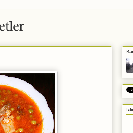
etler
Ka
İzl