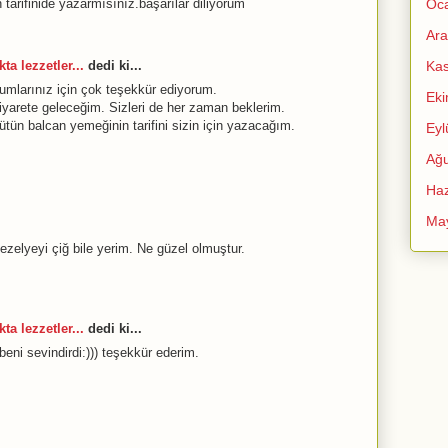
tarifinide yazarmısınız.başarılar diliyorum
Oc
Ara
ta lezzetler...
dedi ki...
Ka
rumlarınız için çok teşekkür ediyorum.
Ek
ziyarete geleceğim. Sizleri de her zaman beklerim.
ütün balcan yemeğinin tarifini sizin için yazacağım.
Eyl
Ağu
Haz
Ma
bezelyeyi çiğ bile yerim. Ne güzel olmuştur.
ta lezzetler...
dedi ki...
eni sevindirdi:))) teşekkür ederim.