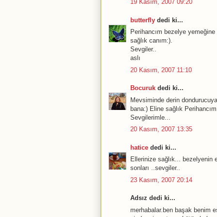
19 Kasım, 2007 09:20
butterfly
dedi ki...
Perihancım bezelye yemeğine b
sağlık canım:).
Sevgiler..
aslı
20 Kasım, 2007 11:10
Bocuruk
dedi ki...
Mevsiminde derin dondurucuya 
bana:) Eline sağlık Perihancım
Sevgilerimle...
20 Kasım, 2007 13:35
hatice
dedi ki...
Ellerinize sağlık... bezelyenin 
sonları ..sevgiler..
23 Kasım, 2007 20:14
Adsız dedi ki...
merhabalar.ben başak benim eş