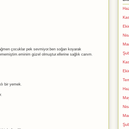
Haz
Ka
Ek
Nis
Mar
ağmen çocuklar pek sevmiyor.ben soğan koyarak
Şub
memiştim.eminim güzel olmuştur.ellerine sağlık canım.
Ka
Ek
Te
lı bir yemek.
Haz
r.
Ma
Nis
Mar
Şub