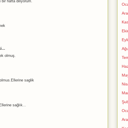
 bir hafta diliyorum.
Oc
Ara
Ka
emek
Ek
Eyl
Ağu
i...
mek olmuş.
Te
Haz
Ma
 olmus.Ellerine saglik
Nis
Mar
Şub
llerine sağlık...
Oc
Ara