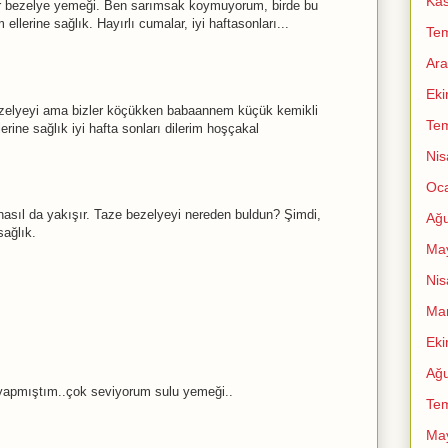
Ka
ir bezelye yemeği. Ben sarımsak koymuyorum, birde bu
llerine sağlık. Hayırlı cumalar, iyi haftasonları...
Te
Ara
Ek
ezelyeyi ama bizler köçükken babaannem küçük kemikli
Te
llerine sağlık iyi hafta sonları dilerim hoşçakal
Nis
Oc
 nasıl da yakışır. Taze bezelyeyi nereden buldun? Şimdi,
Ağu
sağlık.
Ma
Nis
Mar
Ek
Ağu
apmıştım..çok seviyorum sulu yemeği..
Te
Ma