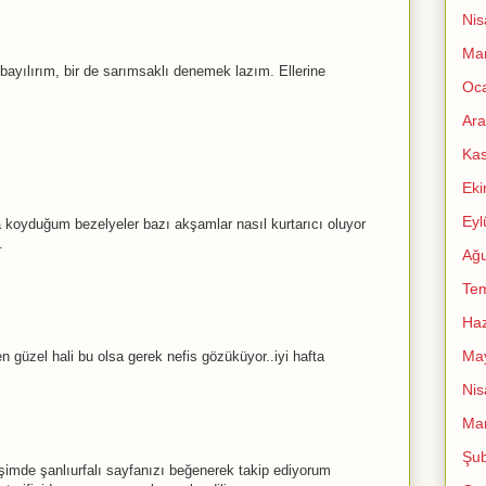
Nis
Mar
ayılırım, bir de sarımsaklı denemek lazım. Ellerine
Oc
Ara
Ka
Ek
Eyl
koyduğum bezelyeler bazı akşamlar nasıl kurtarıcı oluyor
.
Ağu
Te
Haz
Ma
en güzel hali bu olsa gerek nefis gözüküyor..iyi hafta
Nis
Mar
Şub
imde şanlıurfalı sayfanızı beğenerek takip ediyorum