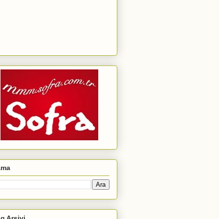
ama
g Arşivi