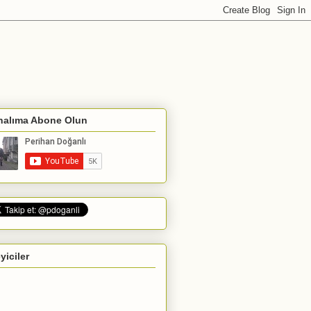
nalıma Abone Olun
eyiciler