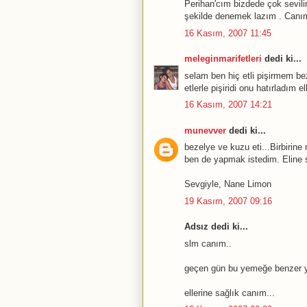
Perihan'cım bizdede çok sevil
şekilde denemek lazım . Canım e
16 Kasım, 2007 11:45
meleginmarifetleri
dedi ki...
selam ben hiç etli pişirmem b
etlerle pişiridi onu hatırladım e
16 Kasım, 2007 14:21
munevver
dedi ki...
bezelye ve kuzu eti...Birbirine
ben de yapmak istedim. Eline 
Sevgiyle, Nane Limon
19 Kasım, 2007 09:16
Adsız dedi ki...
slm canım..
geçen gün bu yemeğe benzer y
ellerine sağlık canım...