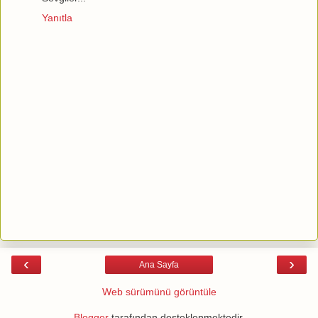
Yanıtla
‹
›
Ana Sayfa
Web sürümünü görüntüle
Blogger
tarafından desteklenmektedir.