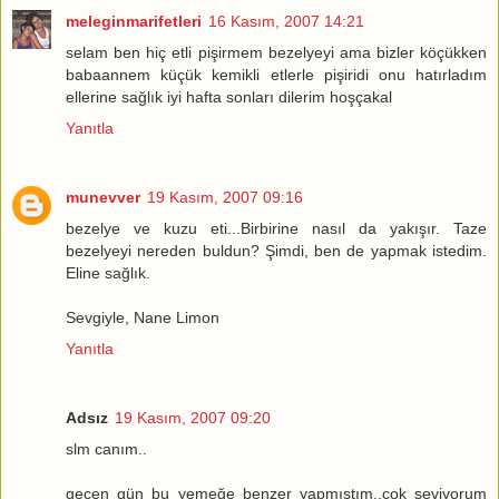
meleginmarifetleri
16 Kasım, 2007 14:21
selam ben hiç etli pişirmem bezelyeyi ama bizler köçükken
babaannem küçük kemikli etlerle pişiridi onu hatırladım
ellerine sağlık iyi hafta sonları dilerim hoşçakal
Yanıtla
munevver
19 Kasım, 2007 09:16
bezelye ve kuzu eti...Birbirine nasıl da yakışır. Taze
bezelyeyi nereden buldun? Şimdi, ben de yapmak istedim.
Eline sağlık.
Sevgiyle, Nane Limon
Yanıtla
Adsız
19 Kasım, 2007 09:20
slm canım..
geçen gün bu yemeğe benzer yapmıştım..çok seviyorum