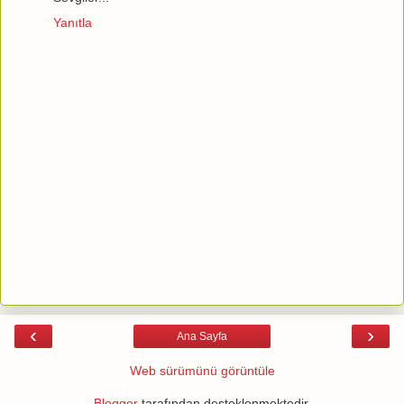
Yanıtla
‹
›
Ana Sayfa
Web sürümünü görüntüle
Blogger
tarafından desteklenmektedir.