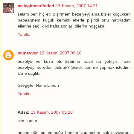
meleginmarifetleri
16 Kasım, 2007 14:21
selam ben hiç etli pişirmem bezelyeyi ama bizler köçükken
babaannem küçük kemikli etlerle pişiridi onu hatırladım
ellerine sağlık iyi hafta sonları dilerim hoşçakal
Yanıtla
munevver
19 Kasım, 2007 09:16
bezelye ve kuzu eti...Birbirine nasıl da yakışır. Taze
bezelyeyi nereden buldun? Şimdi, ben de yapmak istedim.
Eline sağlık.
Sevgiyle, Nane Limon
Yanıtla
Adsız
19 Kasım, 2007 09:20
slm canım..
geçen gün bu yemeğe benzer yapmıştım..çok seviyorum